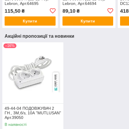
Lebron, Арт.64695
Lebron, Арт.64694
DC12
115,50
89,10
418
₴
₴
Купити
Купити
Акційні пропозиції та новинки
–16%
49-44-04 ПОДОВЖУВАЧ 2
ГН., 3М,б/з, 10А "MUTLUSAN"
Арт.39050
В наявності