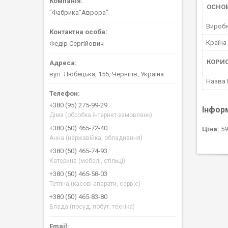
ОСНО
"Фабрика"Аврора"
Вироб
Країна
Федір Сергійович
КОРИ
вул. Любецька, 155, Чернігів, Україна
Назва
+380 (95) 275-99-29
Інфор
Діма (обробка інтернет-замовлень)
+380 (50) 465-72-40
Ціна:
59
Анна (нержавійка, обладнання)
+380 (50) 465-74-93
Катерина (мебелі, стільці)
+380 (50) 465-58-03
Тетяна (касові апарати, сервіс)
+380 (50) 465-83-80
Влада (посуд, побут. техніка)