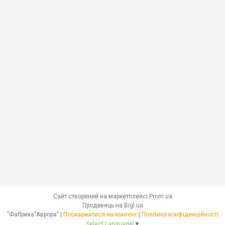
Сайт створений на маркетплейсі
Prom.ua
Продавець на Bigl.ua
"Фабрика"Аврора" |
Поскаржитися на контент
|
Політика конфіденційності
Select Language
▼