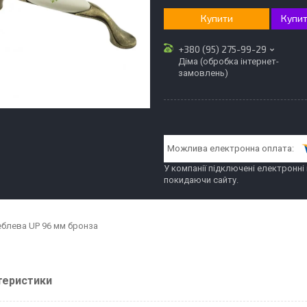
Купити
Купит
+380 (95) 275-99-29
Діма (обробка інтернет-
замовлень)
У компанії підключені електронні
покидаючи сайту.
еблева UP 96 мм бронза
теристики