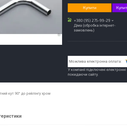
Купити
Купит
+380 (95) 275-99-29
Діма (обробка інтернет-
замовлень)
У компанії підключені електронні
покидаючи сайту.
ний кут 90° до рейлінгу хром
теристики