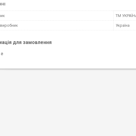
ВНІ
ник
ТМ УКРАЇН
 виробник
Україна
мація для замовлення
 ₴