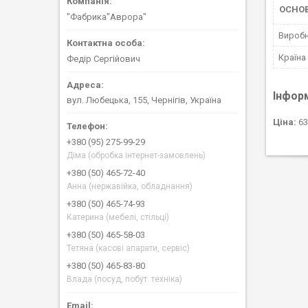
ОСНО
"Фабрика"Аврора"
Вироб
Країна
Федір Сергійович
Інфор
вул. Любецька, 155, Чернігів, Україна
Ціна:
63
+380 (95) 275-99-29
Діма (обробка інтернет-замовлень)
+380 (50) 465-72-40
Анна (нержавійка, обладнання)
+380 (50) 465-74-93
Катерина (мебелі, стільці)
+380 (50) 465-58-03
Тетяна (касові апарати, сервіс)
+380 (50) 465-83-80
Влада (посуд, побут. техніка)