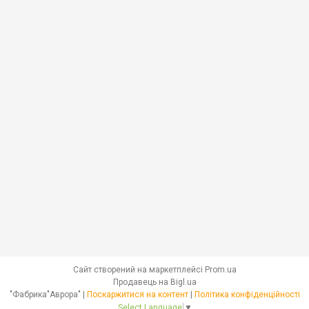
Сайт створений на маркетплейсі
Prom.ua
Продавець на Bigl.ua
"Фабрика"Аврора" |
Поскаржитися на контент
|
Політика конфіденційності
Select Language
▼