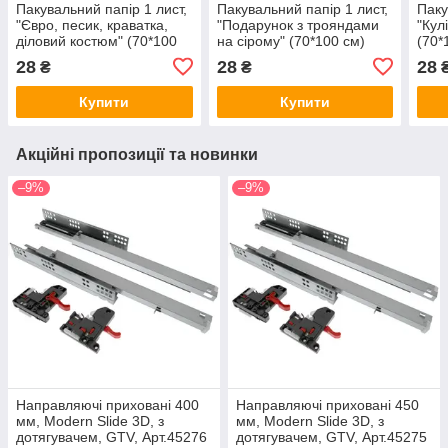
Пакувальний папір 1 лист,
Пакувальний папір 1 лист,
Паку
"Євро, песик, краватка,
"Подарунок з трояндами
"Кул
діловий костюм" (70*100
на сірому" (70*100 см)
(70*
см) (16651), Арт.74140
(16647), Арт.74142
Арт.
28
28
28
₴
₴
Купити
Купити
Акційні пропозиції та новинки
–9%
–9%
Направляючі приховані 400
Направляючі приховані 450
мм, Modern Slide 3D, з
мм, Modern Slide 3D, з
дотягувачем, GTV, Арт.45276
дотягувачем, GTV, Арт.45275