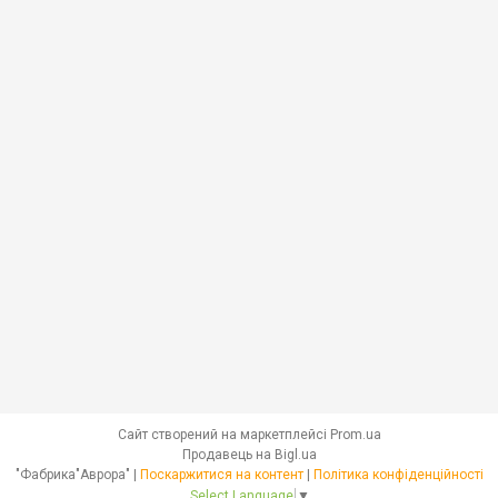
Сайт створений на маркетплейсі
Prom.ua
Продавець на Bigl.ua
"Фабрика"Аврора" |
Поскаржитися на контент
|
Політика конфіденційності
Select Language
▼