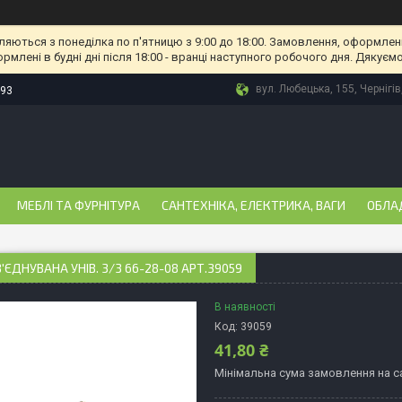
ляються з понеділка по п'ятницю з 9:00 до 18:00. Замовлення, оформлені
рмлені в будні дні після 18:00 - вранці наступного робочого дня. Дякуємо
вул. Любецька, 155, Чернігів
-93
МЕБЛІ ТА ФУРНІТУРА
САНТЕХНІКА, ЕЛЕКТРИКА, ВАГИ
ОБЛА
'ЄДНУВАНА УНІВ. 3/3 66-28-08 АРТ.39059
В наявності
Код:
39059
41,80 ₴
Мінімальна сума замовлення на са