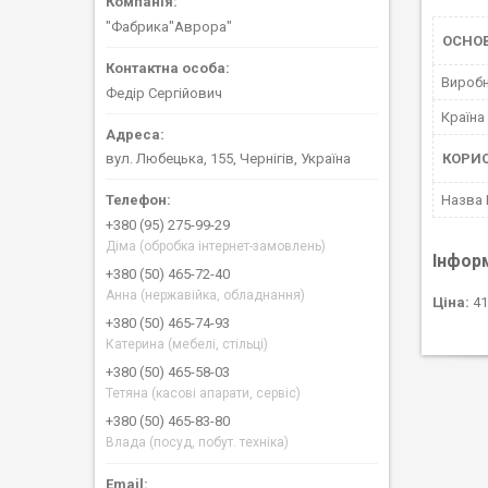
"Фабрика"Аврора"
ОСНО
Вироб
Федір Сергійович
Країна
КОРИ
вул. Любецька, 155, Чернігів, Україна
Назва
+380 (95) 275-99-29
Діма (обробка інтернет-замовлень)
Інфор
+380 (50) 465-72-40
Анна (нержавійка, обладнання)
Ціна:
41
+380 (50) 465-74-93
Катерина (мебелі, стільці)
+380 (50) 465-58-03
Тетяна (касові апарати, сервіс)
+380 (50) 465-83-80
Влада (посуд, побут. техніка)