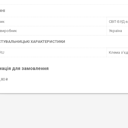
ВНІ
ник
СВІТ-БУД 
 виробник
Україна
СТУВАЛЬНИЦЬКІ ХАРАКТЕРИСТИКИ
 RU
Клемa з'єд
мація для замовлення
,80 ₴