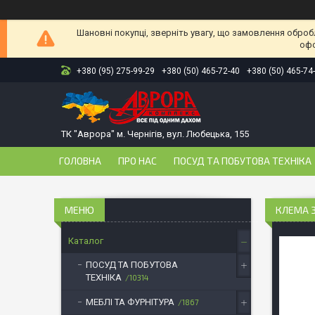
Шановні покупці, зверніть увагу, що замовлення оброб
офо
+380 (95) 275-99-29
+380 (50) 465-72-40
+380 (50) 465-74
ТК "Аврора" м. Чернігів, вул. Любецька, 155
ГОЛОВНА
ПРО НАС
ПОСУД ТА ПОБУТОВА ТЕХНІКА
КЛЕМА З
Каталог
ПОСУД ТА ПОБУТОВА
ТЕХНІКА
10314
МЕБЛІ ТА ФУРНІТУРА
1867