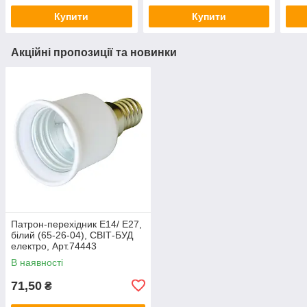
Купити
Купити
Акційні пропозиції та новинки
Патрон-перехідник Е14/ Е27,
білий (65-26-04), СВІТ-БУД
електро, Арт.74443
В наявності
71,50
₴