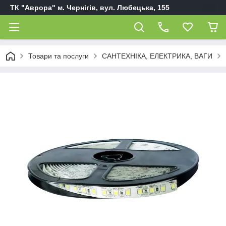
ТК "Аврора" м. Чернігів, вул. Любецька, 155
Товари та послуги
САНТЕХНІКА, ЕЛЕКТРИКА, ВАГИ