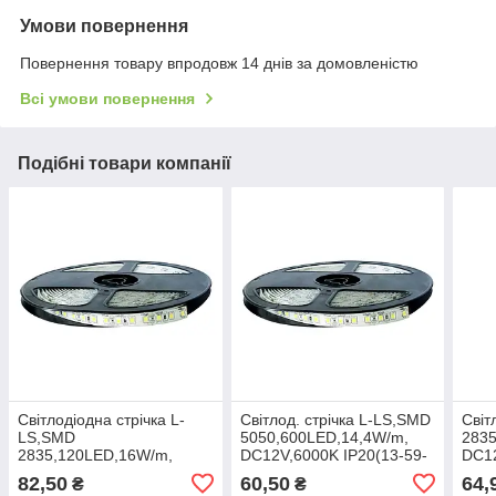
Умови повернення
Повернення товару впродовж 14 днів за домовленістю
Всі умови повернення
Подібні товари компанії
Світлодіодна стрічка L-
Світлод. стрічка L-LS,SMD
Світ
LS,SMD
5050,600LED,14,4W/m,
2835
2835,120LED,16W/m,
DC12V,6000K ІР20(13-59-
DC12
DC12V,6000K (1м) (13-53-
01), Lebron, Арт.71073
61),
82,50
60,50
64,
₴
₴
70), Арт.68405