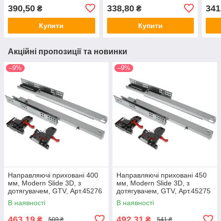
Арт.70913
Арт.70914
Арт.
390,50
338,80
341
₴
₴
Купити
Купити
Акційні пропозиції та новинки
–9%
–9%
Направляючі приховані 400
Направляючі приховані 450
мм, Modern Slide 3D, з
мм, Modern Slide 3D, з
дотягувачем, GTV, Арт.45276
дотягувачем, GTV, Арт.45275
В наявності
В наявності
463,19
492,31
₴
₴
509 ₴
541 ₴