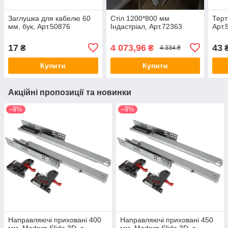
Заглушка для кабелю 60
Стіл 1200*800 мм
Терт
мм, бук, Арт.50876
Індастріал, Арт.72363
Арт.
17
4 073,96
43
₴
₴
4 334 ₴
Купити
Купити
Акційні пропозиції та новинки
–9%
–9%
Направляючі приховані 400
Направляючі приховані 450
мм, Modern Slide 3D, з
мм, Modern Slide 3D, з