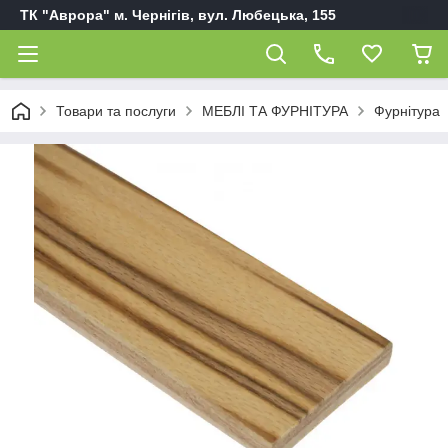
ТК "Аврора" м. Чернігів, вул. Любецька, 155
Товари та послуги
МЕБЛІ ТА ФУРНІТУРА
Фурнітура