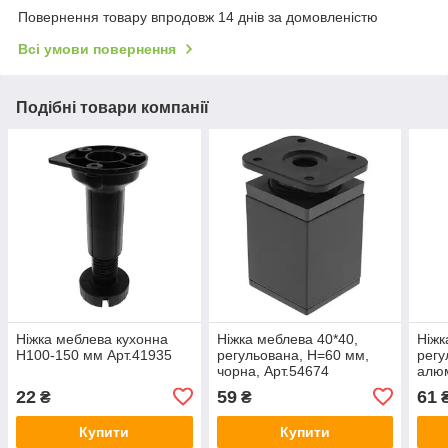
Повернення товару впродовж 14 днів за домовленістю
Всі умови повернення
Подібні товари компанії
Ніжка меблева кухонна
Ніжка меблева 40*40,
Ніжк
Н100-150 мм Арт.41935
регульована, H=60 мм,
регу
чорна, Арт.54674
алюм
22
59
61
₴
₴
Купити
Купити