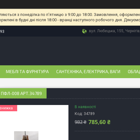
ляються з понеділка по п'ятницю з 9:00 до 18:00. Замовлення, оформлені
рмлені в будні дні після 18:00 - вранці наступного робочого дня. Дякуємо
вул. Любецька, 155, Чернігів
-93
МЕБЛІ ТА ФУРНІТУРА
САНТЕХНІКА, ЕЛЕКТРИКА, ВАГИ
ОБЛА
ПФЛ-008 АРТ.34789
В наявності
Код:
34789
785,60 ₴
982 ₴