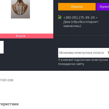
Купити
Купит
+380 (95) 275-99-29
Діма (обробка інтернет-
замовлень)
45 днів
У компанії підключені електронні
покидаючи сайту.
ПФЛ-008
теристики