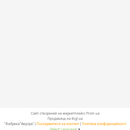
Сайт створений на маркетплейсі
Prom.ua
Продавець на Bigl.ua
"Фабрика"Аврора" |
Поскаржитися на контент
|
Політика конфіденційності
Select Language
▼