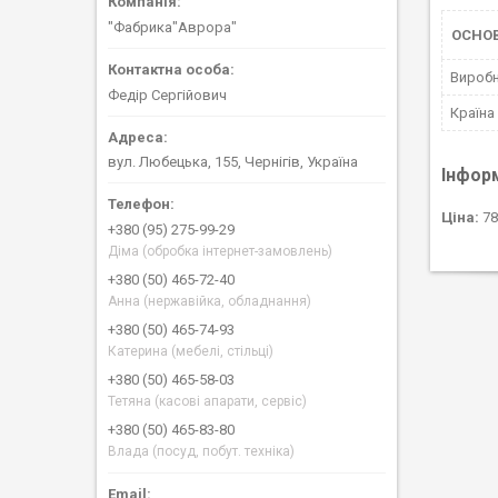
"Фабрика"Аврора"
ОСНОВ
Вироб
Федір Сергійович
Країна
вул. Любецька, 155, Чернігів, Україна
Інфор
Ціна:
78
+380 (95) 275-99-29
Діма (обробка інтернет-замовлень)
+380 (50) 465-72-40
Анна (нержавійка, обладнання)
+380 (50) 465-74-93
Катерина (мебелі, стільці)
+380 (50) 465-58-03
Тетяна (касові апарати, сервіс)
+380 (50) 465-83-80
Влада (посуд, побут. техніка)