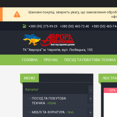
Шановні покупці, зверніть увагу, що замовлення оброб
офо
+380 (95) 275-99-29
+380 (50) 465-72-40
+380 (50) 465-74
ТК "Аврора" м. Чернігів, вул. Любецька, 155
ГОЛОВНА
ПРО НАС
ПОСУД ТА ПОБУТОВА ТЕХНІКА
ЛЮСТРА 
Каталог
–20%
ПОСУД ТА ПОБУТОВА
ТЕХНІКА
10248
МЕБЛІ ТА ФУРНІТУРА
1845