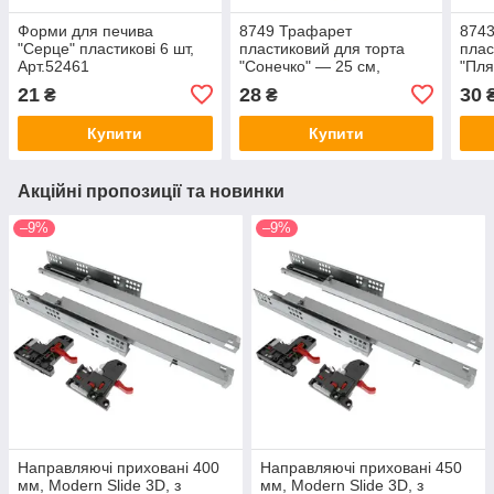
Форми для печива
8749 Трафарет
874
"Серце" пластикові 6 шт,
пластиковий для торта
плас
Арт.52461
"Сонечко" — 25 см,
"Пля
Empire, Арт.43185
Арт.
21
28
30
₴
₴
Купити
Купити
Акційні пропозиції та новинки
–9%
–9%
Направляючі приховані 400
Направляючі приховані 450
мм, Modern Slide 3D, з
мм, Modern Slide 3D, з