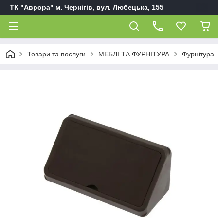
ТК "Аврора" м. Чернігів, вул. Любецька, 155
Товари та послуги
МЕБЛІ ТА ФУРНІТУРА
Фурнітура