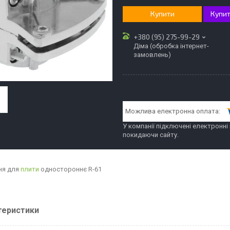
Купити
Купит
+380 (95) 275-99-29
Діма (обробка інтернет-
замовлень)
У компанії підключені електронні
покидаючи сайту.
ня для
плити
одностороннє R-61
теристики