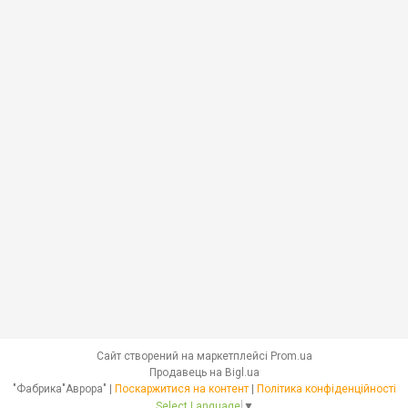
Сайт створений на маркетплейсі
Prom.ua
Продавець на Bigl.ua
"Фабрика"Аврора" |
Поскаржитися на контент
|
Політика конфіденційності
Select Language
▼