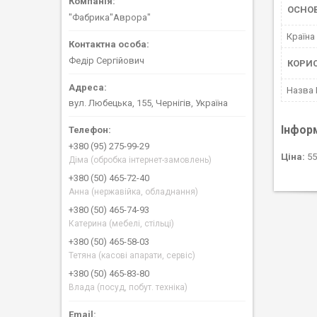
ОСНО
"Фабрика"Аврора"
Країна
Федір Сергійович
КОРИ
Назва
вул. Любецька, 155, Чернігів, Україна
Інфор
+380 (95) 275-99-29
Ціна:
55
Діма (обробка інтернет-замовлень)
+380 (50) 465-72-40
Анна (нержавійка, обладнання)
+380 (50) 465-74-93
Катерина (мебелі, стільці)
+380 (50) 465-58-03
Тетяна (касові апарати, сервіс)
+380 (50) 465-83-80
Влада (посуд, побут. техніка)