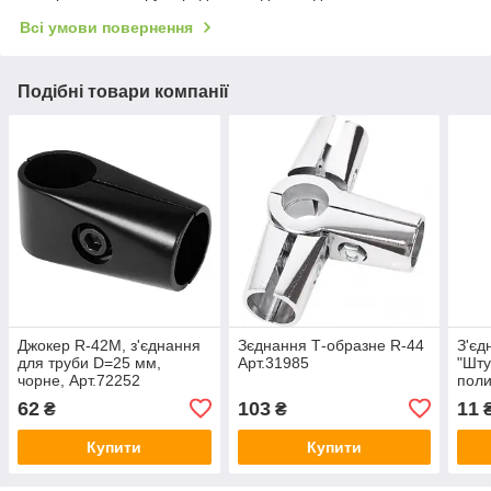
Всі умови повернення
Подібні товари компанії
Джокер R-42М, з'єднання
Зєднання Т-образне R-44
З'єд
для труби D=25 мм,
Арт.31985
"Шту
чорне, Арт.72252
поли
62
103
11
₴
₴
Купити
Купити