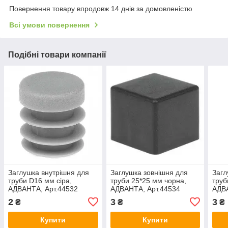
Повернення товару впродовж 14 днів за домовленістю
Всі умови повернення
Подібні товари компанії
Заглушка внутрішня для
Заглушка зовнішня для
Загл
труби D16 мм сіра,
труби 25*25 мм чорна,
труб
АДВАНТА, Арт.44532
АДВАНТА, Арт.44534
АДВА
2
3
3
₴
₴
₴
Купити
Купити