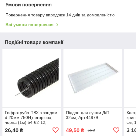
Умови повернення
Повернення товару впродовж 14 днів за домовленістю
Всі умови повернення
Подібні товари компанії
Гофротруба ПВХ з зондом
Піддон для сушки Д/П
Каст
d 20мм 750Н,негорюча,
32см, Арт.44979
криш
чорна (1м) 54-62-12,
см, 
Арт.70793
26,40
49,50
3 1
₴
₴
66 ₴