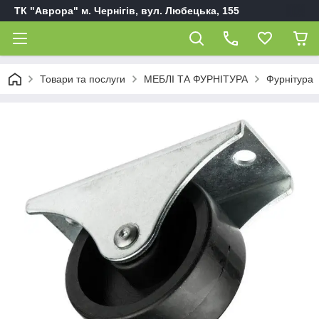
ТК "Аврора" м. Чернігів, вул. Любецька, 155
Товари та послуги
МЕБЛІ ТА ФУРНІТУРА
Фурнітура