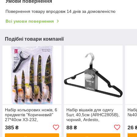
Умови повернення
Повернення товару впродовж 14 днів за домовленістю
Всі умови повернення
Подібні товари компанії
Набір кольорових ножів, 6
Набір вішаків для одягу
Набі
предметів "Коричневий"
5шт, 40,5см (ARHC2805B),
№40 
27*40см X3-232,
чорний, Ardesto,
Арт.58213
Арт.64504
385
88
26
₴
₴