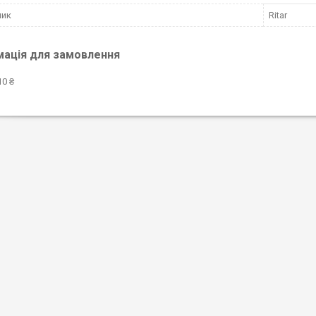
ник
Ritar
мація для замовлення
10 ₴