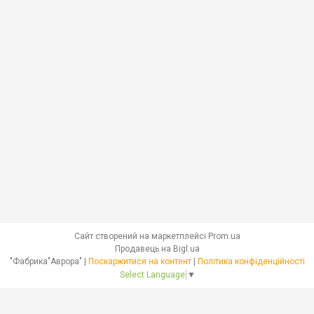
Сайт створений на маркетплейсі
Prom.ua
Продавець на Bigl.ua
"Фабрика"Аврора" |
Поскаржитися на контент
|
Політика конфіденційності
Select Language
▼