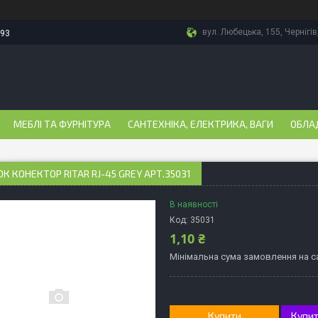
вул. Любецька, 155, Чернігів
-93
МЕБЛІ ТА ФУРНІТУРА
САНТЕХНІКА, ЕЛЕКТРИКА, ВАГИ
ОБЛА
К КОНЕКТОР RITAR RJ-45 GREY АРТ.35031
В наявності
Код:
35031
1,10 ₴
Мінімальна сума замовлення на са
Купити
Купит