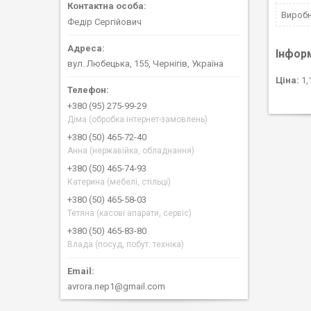
Вироб
Федір Сергійович
Інфор
вул. Любецька, 155, Чернігів, Україна
Ціна:
1,
+380 (95) 275-99-29
Діма (обробка інтернет-замовлень)
+380 (50) 465-72-40
Анна (нержавійка, обладнання)
+380 (50) 465-74-93
Катерина (мебелі, стільці)
+380 (50) 465-58-03
Тетяна (касові апарати, сервіс)
+380 (50) 465-83-80
Влада (посуд, побут. техніка)
avrora.nep1@gmail.com