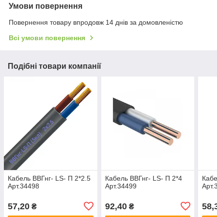
Умови повернення
Повернення товару впродовж 14 днів за домовленістю
Всі умови повернення
Подібні товари компанії
Кабель ВВГнг- LS- П 2*2.5
Кабель ВВГнг- LS- П 2*4
Кабе
Арт.34498
Арт.34499
Арт.
57,20
92,40
58,
₴
₴