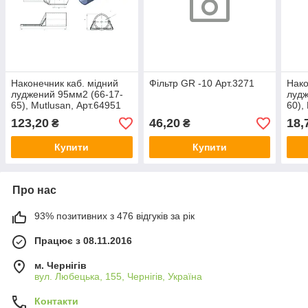
Наконечник каб. мідний
Фільтр GR -10 Арт.3271
Нако
луджений 95мм2 (66-17-
лудж
65), Mutlusan, Арт.64951
60),
Арт.
123,20
46,20
18,
₴
₴
Купити
Купити
Про нас
93% позитивних з 476 відгуків за рік
Працює з 08.11.2016
м. Чернігів
вул. Любецька, 155, Чернігів, Україна
Контакти