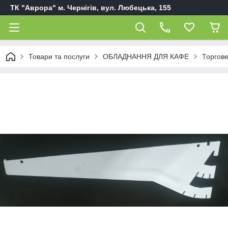
ТК "Аврора" м. Чернігів, вул. Любецька, 155
Товари та послуги
ОБЛАДНАННЯ ДЛЯ КАФЕ
Торгов