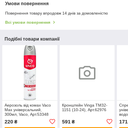
Умови повернення
Повернення товару впродовж 14 днів за домовленістю
Всі умови повернення
Подібні товари компанії
Аерозоль від комах Vaco
Кронштейн Vinga TM32-
Спре
Max універсальний,
1151 (10-24), Арт.62976
унів
300мл, Vaco, Арт.53348
водо
мл, 
220
591
171
₴
₴