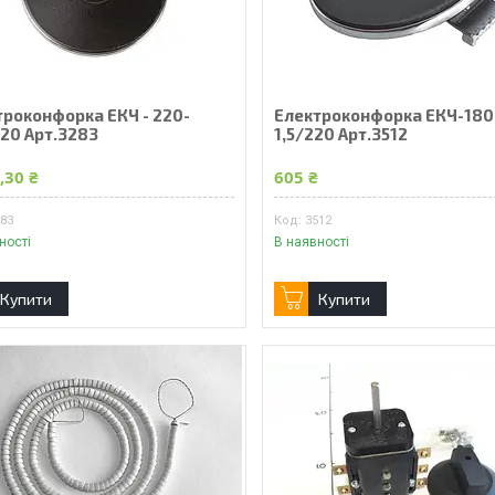
троконфорка ЕКЧ - 220-
Електроконфорка ЕКЧ-180
220 Арт.3283
1,5/220 Арт.3512
,30 ₴
605 ₴
283
3512
ності
В наявності
Купити
Купити