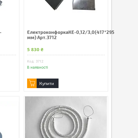
-
ЕлектроконфоркаКЕ-0,12/3,0(417*295
мм) Арт.3712
5 830 ₴
3712
В наявності
Купити