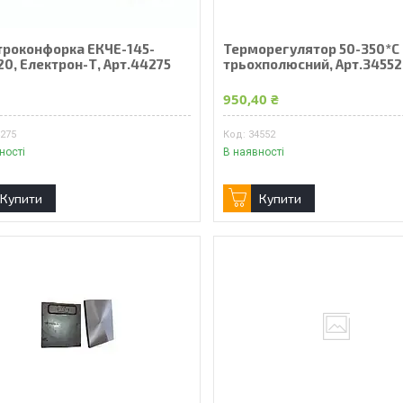
троконфорка ЕКЧЕ-145-
Терморегулятор 50-350*С
20, Електрон-Т, Арт.44275
трьохполюсний, Арт.34552
₴
950,40 ₴
4275
34552
ності
В наявності
Купити
Купити