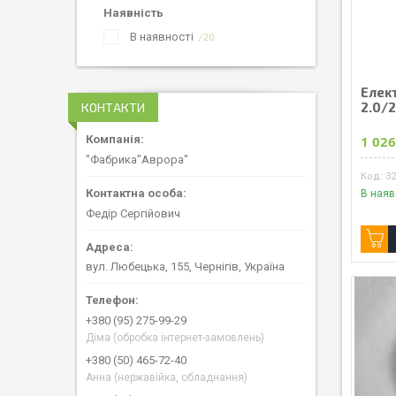
Наявність
В наявності
20
Елек
2.0/
КОНТАКТИ
1 026
"Фабрика"Аврора"
3
В наяв
Федір Сергійович
вул. Любецька, 155, Чернігів, Україна
+380 (95) 275-99-29
Діма (обробка інтернет-замовлень)
+380 (50) 465-72-40
Анна (нержавійка, обладнання)