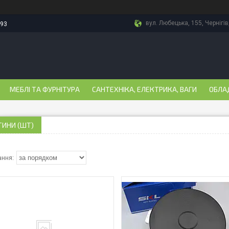
вул. Любецька, 155, Чернігів
-93
МЕБЛІ ТА ФУРНІТУРА
САНТЕХНІКА, ЕЛЕКТРИКА, ВАГИ
ОБЛА
ТИНИ (ШТ)