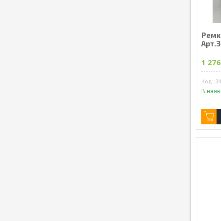
Ремк
Арт.
1 276
3
В наяв