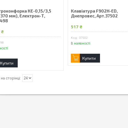
троконфорка КЕ-0,15/3,5
Клавіатура F902H-ED,
370 мм), Електрон-Т,
Днепровес, Арт.37502
3498
517 ₴
 ₴
37502
498
В наявності
ності
Купити
Купити