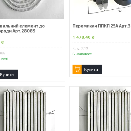
івальний елемент до
Перемикач ППКП 25А Арт.3
ороди Арт.28089
1 478,40 ₴
 ₴
3013
8089
В наявності
ності
Купити
Купити