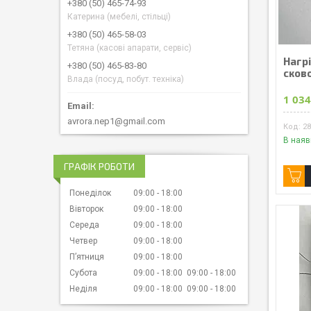
+380 (50) 465-74-93
Катерина (мебелі, стільці)
+380 (50) 465-58-03
Тетяна (касові апарати, сервіс)
Нагр
+380 (50) 465-83-80
сков
Влада (посуд, побут. техніка)
1 034
avrora.nep1@gmail.com
2
В наяв
ГРАФІК РОБОТИ
Понеділок
09:00
18:00
Вівторок
09:00
18:00
Середа
09:00
18:00
Четвер
09:00
18:00
Пʼятниця
09:00
18:00
Субота
09:00
18:00
09:00
18:00
Неділя
09:00
18:00
09:00
18:00