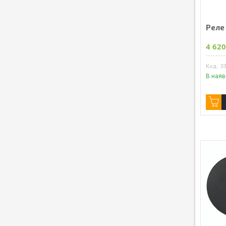
Реле 
4 620
3
В наяв