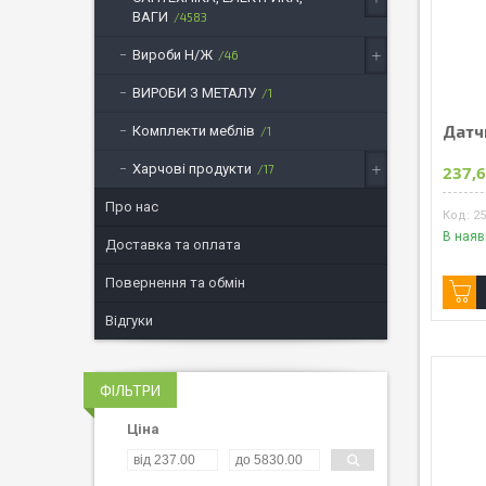
ВАГИ
4583
Вироби Н/Ж
46
ВИРОБИ З МЕТАЛУ
1
Датч
Комплекти меблів
1
Харчові продукти
17
237,6
Про нас
2
В наяв
Доставка та оплата
Повернення та обмін
Відгуки
ФІЛЬТРИ
Ціна