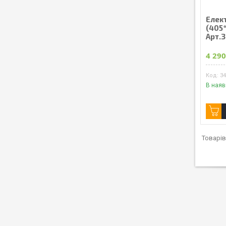
Елек
(405*
Арт.
4 290
3
В наяв