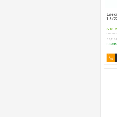
Елек
1,5/2
638 
4
В наяв