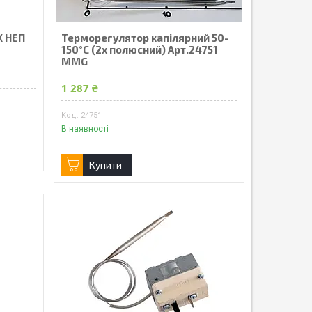
Х НЕП
Терморегулятор капілярний 50-
150°C (2х полюсний) Арт.24751
MMG
1 287 ₴
24751
В наявності
Купити