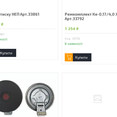
тиску НЕП Арт.33861
Ремкомплект Ке-0,17/4,0 
Арт.33792
 ₴
1 254 ₴
3861
33792
ності
В наявності
Купити
Купити