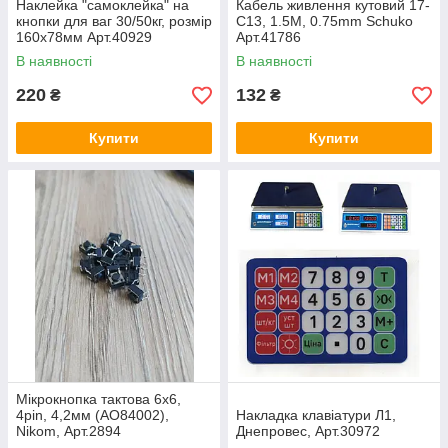
Наклейка "самоклейка" на
Кабель живлення кутовий 17-
кнопки для ваг 30/50кг, розмір
C13, 1.5M, 0.75mm Schuko
160х78мм Арт.40929
Арт.41786
В наявності
В наявності
220
132
₴
₴
Купити
Купити
Мікрокнопка тактова 6x6,
4pin, 4,2мм (AO84002),
Накладка клавіатури Л1,
Nikom, Арт.2894
Днепровес, Арт.30972