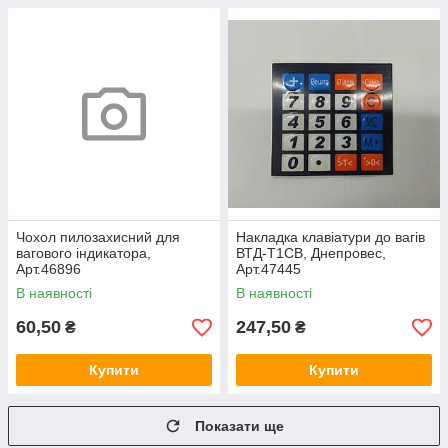
Чохол пилозахисний для
Накладка клавіатури до вагів
вагового індикатора,
ВТД-Т1СВ, Днепровес,
Арт.46896
Арт.47445
В наявності
В наявності
60,50
247,50
₴
₴
Купити
Купити
Показати ще