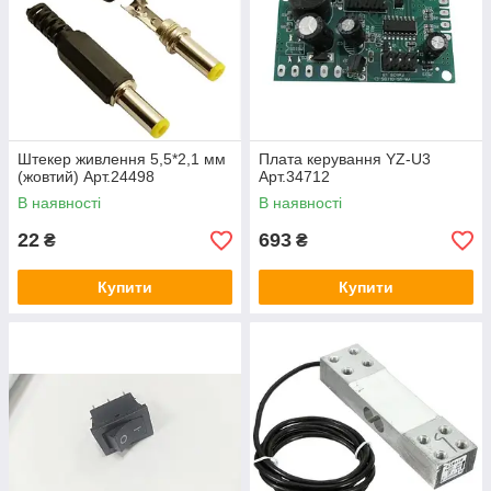
Штекер живлення 5,5*2,1 мм
Плата керування YZ-U3
(жовтий) Арт.24498
Арт.34712
В наявності
В наявності
22
693
₴
₴
Купити
Купити