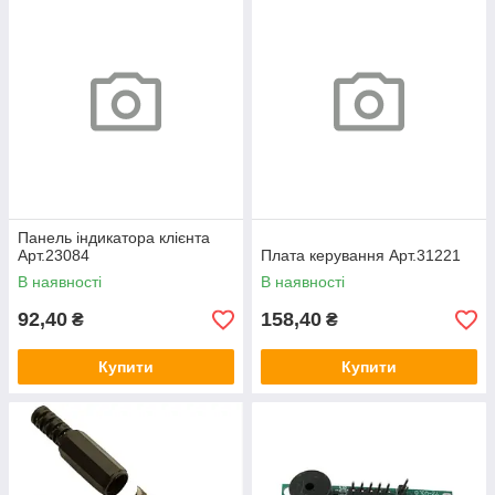
Панель індикатора клієнта
Арт.23084
Плата керування Арт.31221
В наявності
В наявності
92,40
158,40
₴
₴
Купити
Купити