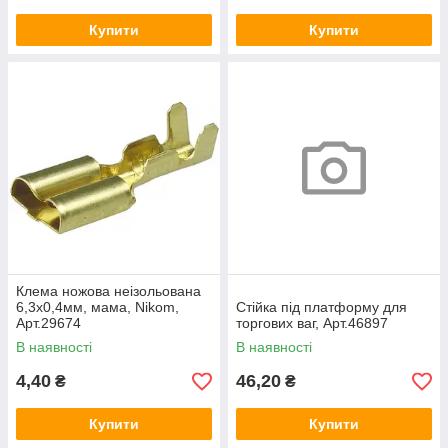
Купити
Купити
Клема ножова неізольована
6,3х0,4мм, мама, Nikom,
Стійка під платформу для
Арт.29674
торгових ваг, Арт.46897
В наявності
В наявності
4,40
46,20
₴
₴
Купити
Купити