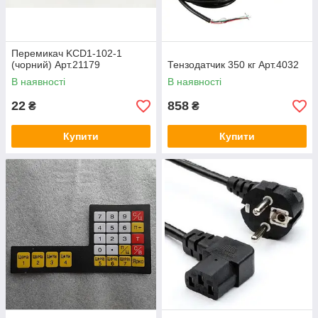
Перемикач KCD1-102-1
(чорний) Арт.21179
Тензодатчик 350 кг Арт.4032
В наявності
В наявності
22
858
₴
₴
Купити
Купити