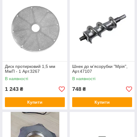
Диск протирковий 1,5 мм
Шнек до м'ясорубки "Мрія",
МмП - 1 Арт.3267
Арт.47107
В наявності
В наявності
1 243
748
₴
₴
Купити
Купити