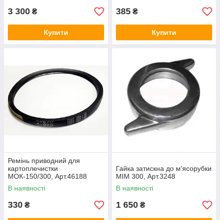
3 300
385
₴
₴
Купити
Купити
Ремінь приводний для
картоплечистки
Гайка затискна до м'ясорубки
МОК-150/300, Арт.46188
МІМ 300, Арт.3248
В наявності
В наявності
330
1 650
₴
₴