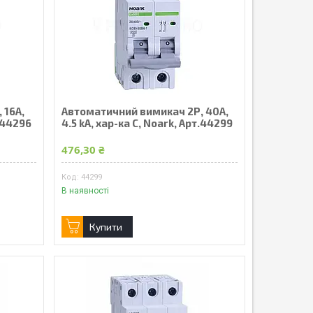
 16А,
Автоматичний вимикач 2Р, 40А,
т.44296
4.5 kA, хар-ка С, Noark, Арт.44299
476,30 ₴
44299
В наявності
Купити