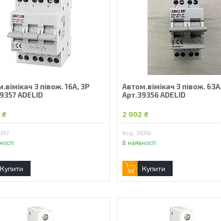
.вімікач 3 півож. 16А, 3Р
Автом.вімікач 3 півож. 63А
9357 ADELID
Арт.39356 ADELID
 ₴
2 002 ₴
9357
39356
ності
В наявності
Купити
Купити