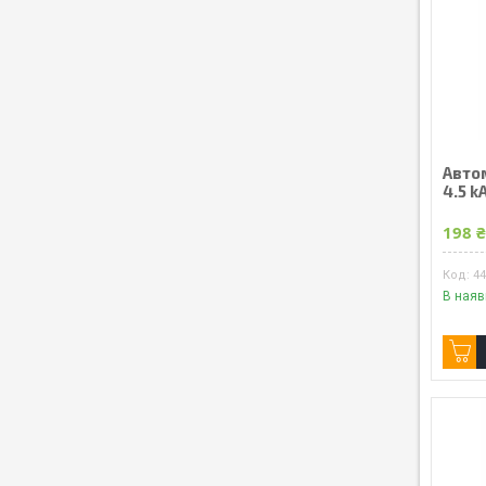
Авто
4.5 k
198 
4
В наяв