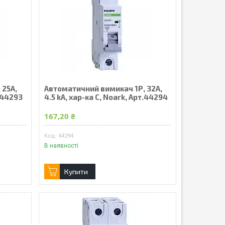
 25А,
Автоматичний вимикач 1Р, 32А,
т.44293
4.5 kA, хар-ка С, Noark, Арт.44294
167,20 ₴
44294
В наявності
Купити