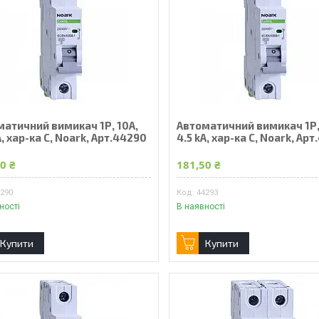
матичний вимикач 1Р, 10А,
Автоматичний вимикач 1Р,
A, хар-ка С, Noark, Арт.44290
4.5 kA, хар-ка С, Noark, Ар
0 ₴
181,50 ₴
4290
44293
ності
В наявності
Купити
Купити