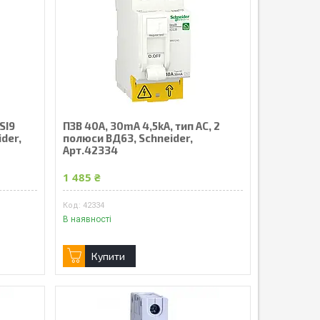
SI9
ПЗВ 40А, 30mA 4,5kA, тип АС, 2
ider,
полюси ВД63, Schneider,
Арт.42334
1 485 ₴
42334
В наявності
Купити