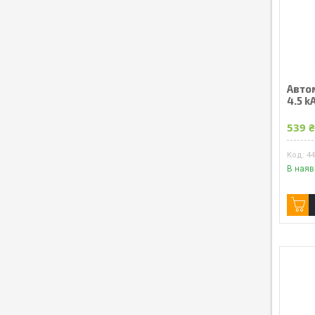
Авто
4.5 k
539 
4
В наяв