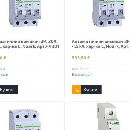
матичний вимикач 3Р, 20А,
Автоматичний вимикач 3Р,
A, хар-ка С, Noark, Арт.44301
4.5 kA, хар-ка С, Noark, Ар
0 ₴
533,50 ₴
4301
44302
ності
В наявності
Купити
Купити