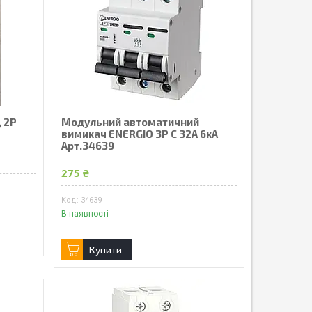
, 2Р
Модульний автоматичний
вимикач ENERGIO 3P C 32A 6кА
Арт.34639
275 ₴
34639
В наявності
Купити