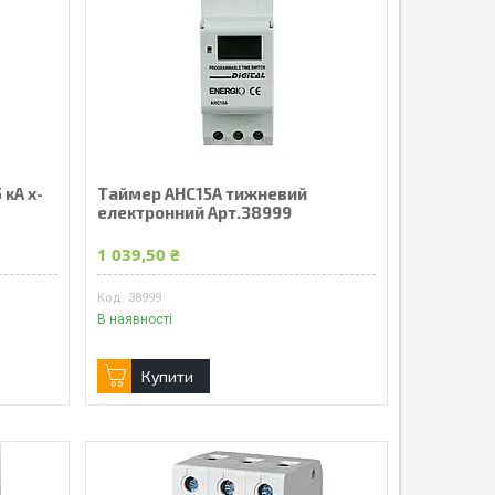
 кА х-
Таймер АНС15А тижневий
електронний Арт.38999
1 039,50 ₴
38999
В наявності
Купити