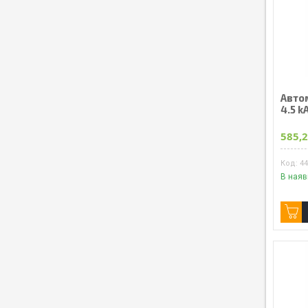
Авто
4.5 k
585,2
4
В наяв