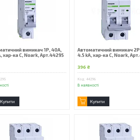
матичний вимикач 1Р, 40А,
Автоматичний вимикач 2Р,
A, хар-ка С, Noark, Арт.44295
4.5 kA, хар-ка С, Noark, Ар
₴
396 ₴
4295
44296
ності
В наявності
Купити
Купити