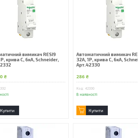
матичний вимикач RESI9
Автоматичний вимикач RE
1Р, крива С, 6кА, Schneider,
32А, 1Р, крива С, 6кА, Schne
42332
Арт.42330
0 ₴
286 ₴
2332
42330
ності
В наявності
Купити
Купити