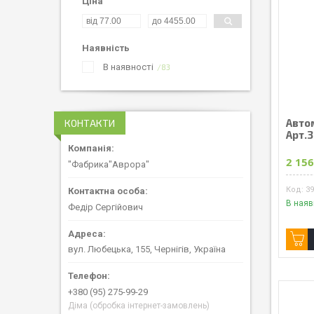
Ціна
Наявність
В наявності
83
Автом
КОНТАКТИ
Арт.3
2 156
"Фабрика"Аврора"
3
В наяв
Федір Сергійович
вул. Любецька, 155, Чернігів, Україна
+380 (95) 275-99-29
Діма (обробка інтернет-замовлень)