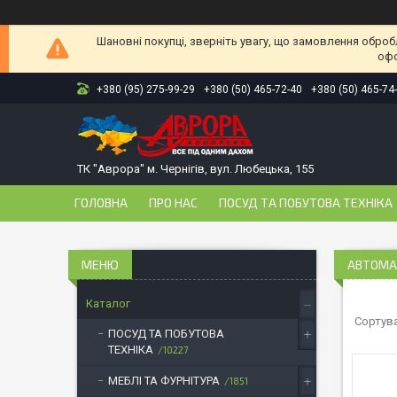
Шановні покупці, зверніть увагу, що замовлення оброб
офо
+380 (95) 275-99-29
+380 (50) 465-72-40
+380 (50) 465-74
ТК "Аврора" м. Чернігів, вул. Любецька, 155
ГОЛОВНА
ПРО НАС
ПОСУД ТА ПОБУТОВА ТЕХНІКА
АВТОМАТ
Каталог
ПОСУД ТА ПОБУТОВА
ТЕХНІКА
10227
МЕБЛІ ТА ФУРНІТУРА
1851