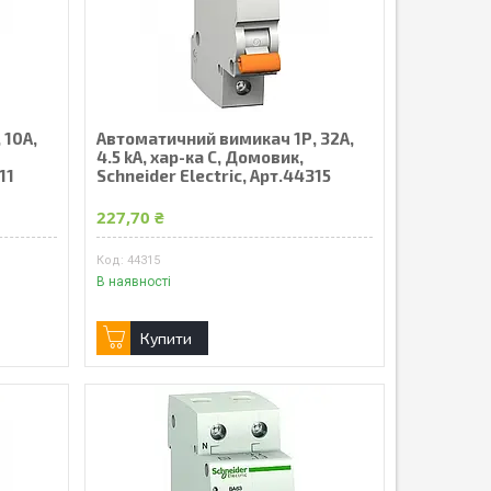
 10А,
Автоматичний вимикач 1Р, 32А,
4.5 kA, хар-ка С, Домовик,
11
Schneider Electric, Арт.44315
227,70 ₴
44315
В наявності
Купити