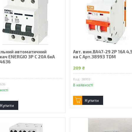
льний автоматичний
Авт. вим.ВА47-29 2Р 16А 4,5
кач ENERGIO 3P C 20A 6кА
ка С Арт.38993 TDM
34636
209 ₴
₴
38993
4636
В наявності
ності
Купити
Купити