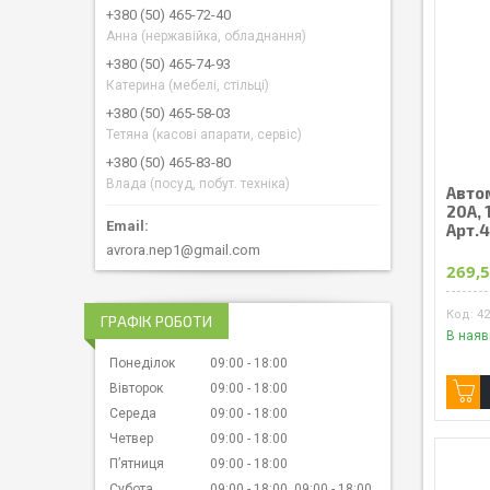
+380 (50) 465-72-40
Анна (нержавійка, обладнання)
+380 (50) 465-74-93
Катерина (мебелі, стільці)
+380 (50) 465-58-03
Тетяна (касові апарати, сервіс)
+380 (50) 465-83-80
Влада (посуд, побут. техніка)
Авто
20А, 
Арт.
avrora.nep1@gmail.com
269,5
4
ГРАФІК РОБОТИ
В наяв
Понеділок
09:00
18:00
Вівторок
09:00
18:00
Середа
09:00
18:00
Четвер
09:00
18:00
Пʼятниця
09:00
18:00
Субота
09:00
18:00
09:00
18:00