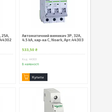
 25А,
Автоматичний вимикач 3Р, 32А,
т.44302
4.5 kA, хар-ка С, Noark, Арт.44303
533,50 ₴
44303
В наявності
Купити