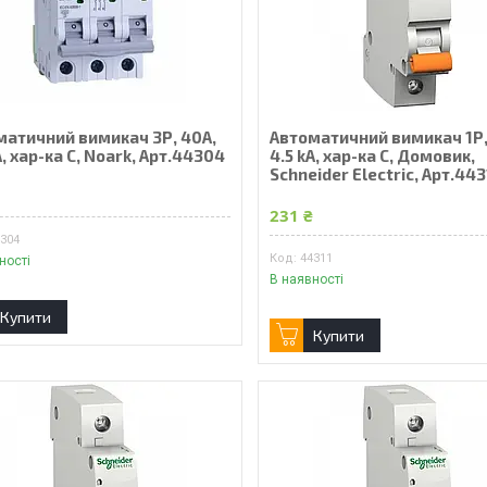
матичний вимикач 3Р, 40А,
Автоматичний вимикач 1Р,
A, хар-ка С, Noark, Арт.44304
4.5 kA, хар-ка С, Домовик,
Schneider Electric, Арт.443
₴
231 ₴
4304
44311
ності
В наявності
Купити
Купити