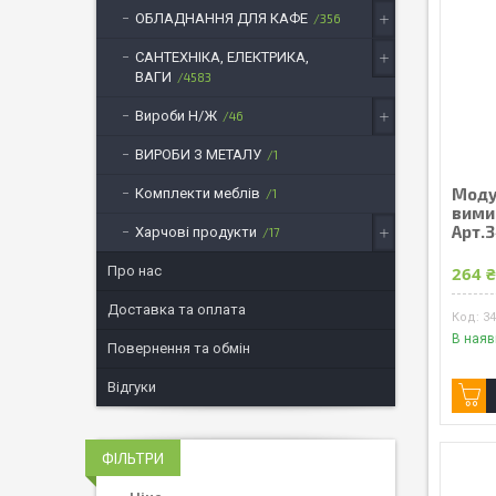
ОБЛАДНАННЯ ДЛЯ КАФЕ
356
САНТЕХНІКА, ЕЛЕКТРИКА,
ВАГИ
4583
Вироби Н/Ж
46
ВИРОБИ З МЕТАЛУ
1
Моду
Комплекти меблів
1
вими
Арт.
Харчові продукти
17
Про нас
264 
Доставка та оплата
3
В наяв
Повернення та обмін
Відгуки
ФІЛЬТРИ