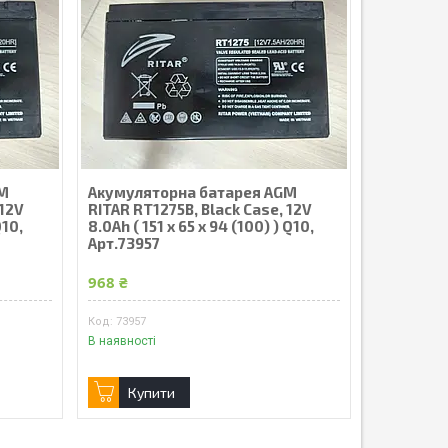
GM
Акумуляторна батарея AGM
 12V
RITAR RT1275B, Black Case, 12V
Q10,
8.0Ah ( 151 х 65 х 94 (100) ) Q10,
Арт.73957
968 ₴
73957
В наявності
Купити