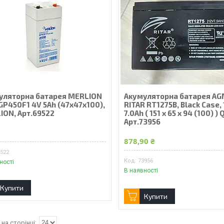
уляторна батарея MERLION
Акумуляторна батарея A
GP450F1 4V 5Ah (47x47x100),
RITAR RT1275B, Black Case,
ION, Арт.69522
7.0Ah ( 151 х 65 х 94 (100) ) 
Арт.73956
₴
878,90 ₴
9522
73956
ності
В наявності
Купити
Купити