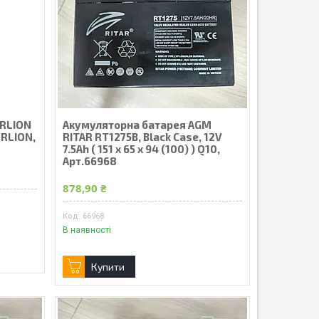
ERLION
Акумуляторна батарея AGM
ERLION,
RITAR RT1275B, Black Case, 12V
7.5Ah ( 151 х 65 х 94 (100) ) Q10,
Арт.66968
878,90 ₴
66968
В наявності
Купити