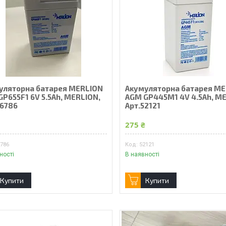
уляторна батарея MERLION
Акумуляторна батарея M
P655F1 6V 5.5Ah, MERLION,
AGM GP445М1 4V 4.5Ah, M
36786
Арт.52121
₴
275 ₴
6786
52121
ності
В наявності
Купити
Купити