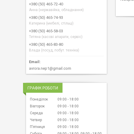
+380 (50) 465-72-40
Анна (нержавійка, обладнання)
+380 (50) 465-74-93
Катерина (мебелі, стільці)
+380 (50) 465-58-03
Тетяна (касові апарати, сервіс)
+380 (50) 465-83-80
Влада (посуд, побут. техніка)
avrora.nep1@gmail.com
ГРАФІК РОБОТИ
Понеділок
09:00
18:00
Вівторок
09:00
18:00
Середа
09:00
18:00
Четвер
09:00
18:00
Пʼятниця
09:00
18:00
Субота
09:00
18:00
09:00
18:00