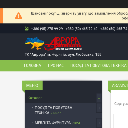
Шановні покупці, зверніть увагу, що замовлення оброб
офо
+380 (95) 275-99-29
+380 (50) 465-72-40
+380 (50) 465-74
ТК "Аврора" м. Чернігів, вул. Любецька, 155
ГОЛОВНА
ПРО НАС
ПОСУД ТА ПОБУТОВА ТЕХНІКА
АКАМУЛЯ
Каталог
ПОСУД ТА ПОБУТОВА
ТЕХНІКА
10227
МЕБЛІ ТА ФУРНІТУРА
1851