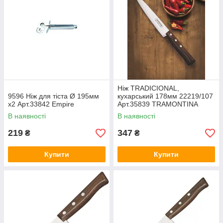
Ніж TRADICIONAL,
9596 Ніж для тіста Ø 195мм
кухарський 178мм 22219/107
х2 Арт.33842 Empire
Арт.35839 TRAMONTINA
В наявності
В наявності
219
347
₴
₴
Купити
Купити