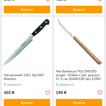
Купити
Купити
Ніж Barbecue POLYWOOD
Ніж великий 1451 Арт.589
розділ. 203мм з зуб. дов.руч.
Maestro
47,6 см 26440/108 Арт.31082
TRAMONTINA
В наявності
В наявності
402
199
₴
₴
Купити
Купити