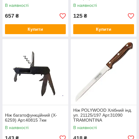
В наявності
В наявності
657
125
₴
₴
Купити
Купити
Ніж POLYWOOD Хлібний інд.
Ніж багатофункційний (X-
уп. 21125/197 Арт.31090
6259) Арт.40815 7км
TRAMONTINA
В наявності
В наявності
143
418
₴
₴