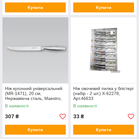
Купити
Купити
Ніж кухонний універсальний
Ніж овочевий пилка у блістері
(MR-1471), 20 см,
(набір - 2 шт.) Х-62278,
Нержавіюча сталь, Maestro,
Арт.46633
Арт.45296
В наявності
В наявності
307
33
₴
₴
Купити
Купити