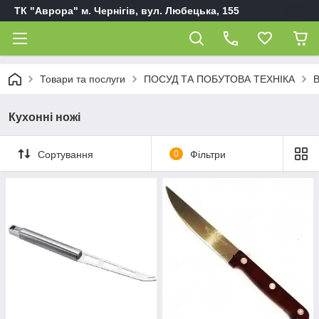
ТК "Аврора" м. Чернігів, вул. Любецька, 155
Товари та послуги
ПОСУД ТА ПОБУТОВА ТЕХНІКА
В
Кухонні ножі
Сортування
0
Фільтри