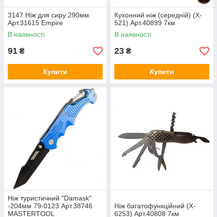
3147 Ніж для сиру 290мм
Кухонний ніж (середній) (X-
Арт.31615 Empire
521) Арт.40899 7км
В наявності
В наявності
91
23
₴
₴
Купити
Купити
Ніж туристичний "Damask"
-204мм 79-0123 Арт.38746
Ніж багатофункційний (X-
MASTERTOOL
6253) Арт.40808 7км