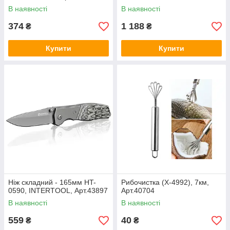
Арт.43618
В наявності
В наявності
374
1 188
₴
₴
Купити
Купити
Ніж складний - 165мм HT-
Рибочистка (Х-4992), 7км,
0590, INTERTOOL, Арт.43897
Арт.40704
В наявності
В наявності
559
40
₴
₴