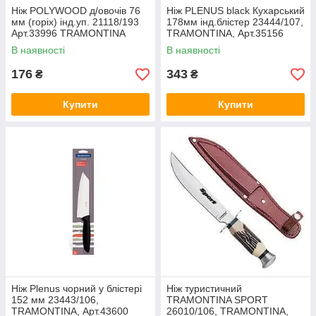
Ніж POLYWOOD д/овочів 76
Ніж PLENUS black Кухарський
мм (горіх) інд.уп. 21118/193
178мм інд.блістер 23444/107,
Арт.33996 TRAMONTINA
TRAMONTINA, Арт.35156
В наявності
В наявності
176
343
₴
₴
Купити
Купити
Ніж Plenus чорний у блістері
Ніж туристичний
152 мм 23443/106,
TRAMONTINA SPORT
TRAMONTINA, Арт.43600
26010/106, TRAMONTINA,