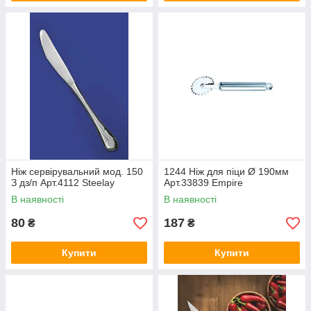
Ніж сервірувальний мод. 150
1244 Ніж для піци Ø 190мм
З дз/п Арт.4112 Steelay
Арт.33839 Empire
В наявності
В наявності
80
187
₴
₴
Купити
Купити