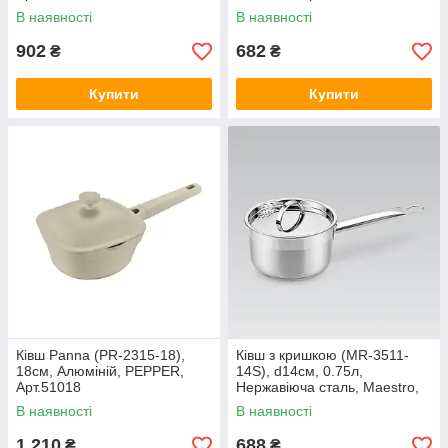
Арт.50084
В наявності
В наявності
902
682
₴
₴
Купити
Купити
Ківш Panna (PR-2315-18),
Ківш з кришкою (MR-3511-
18см, Алюміній, PEPPER,
14S), d14см, 0.75л,
Арт.51018
Нержавіюча сталь, Maestro,
Арт.52351
В наявності
В наявності
1 210
688
₴
₴