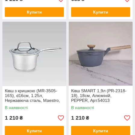
Купити
Купити
Ківш з кришкою (MR-3505-
Ківш SMART 1,9л (PR-2318-
16S), d16см, 1.25л,
18), 18см, Алюміній,
Нержавіюча сталь, Maestro,
PEPPER, Арт.54013
Арт.52347
В наявності
В наявності
1 210
1 210
₴
₴
Купити
Купити