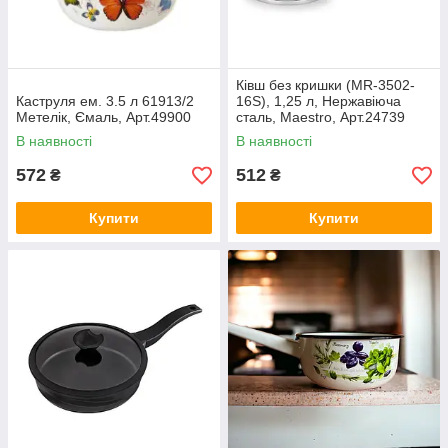
Ківш без кришки (MR-3502-
Каструля ем. 3.5 л 61913/2
16S), 1,25 л, Нержавіюча
Метелік, Ємаль, Арт.49900
сталь, Maestro, Арт.24739
В наявності
В наявності
572
512
₴
₴
Купити
Купити