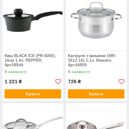
Ківш BLACK ICE (PR-6005),
Каструля з кришкою (MR-
16см 1,4л, PEPPER,
3512-16) 2,1л, Maestro,
Арт.58544
Арт.44859
В наявності
В наявності
1 221
726
₴
₴
Купити
Купити