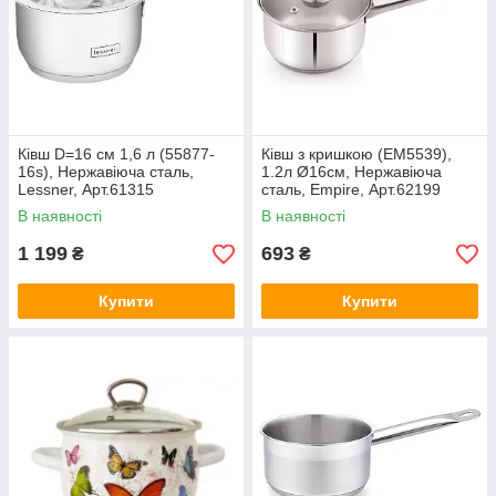
Ківш D=16 см 1,6 л (55877-
Ківш з кришкою (EM5539),
16s), Нержавіюча сталь,
1.2л Ø16см, Нержавіюча
Lessner, Арт.61315
сталь, Empire, Арт.62199
В наявності
В наявності
1 199
693
₴
₴
Купити
Купити