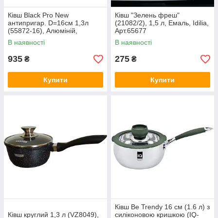
Ківш Black Pro New
Ківш "Зелень фреш"
антипригар. D=16см 1,3л
(21082/2), 1,5 л, Емаль, Idilia,
(55872-16), Алюміній,
Арт.65677
Lessner, Арт.31193
В наявності
В наявності
935
275
₴
₴
Купити
Купити
Ківш Be Trendy 16 см (1.6 л) з
Ківш круглий 1,3 л (VZ8049),
силіконовою кришкою (IQ-