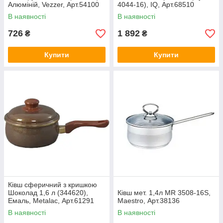
Алюміній, Vezzer, Арт.54100
4044-16), IQ, Арт.68510
В наявності
В наявності
726
1 892
₴
₴
Купити
Купити
Ківш сферичний з кришкою
Шоколад 1,6 л (344620),
Ківш мет. 1,4л MR 3508-16S,
Емаль, Metalac, Арт.61291
Maestro, Арт.38136
В наявності
В наявності