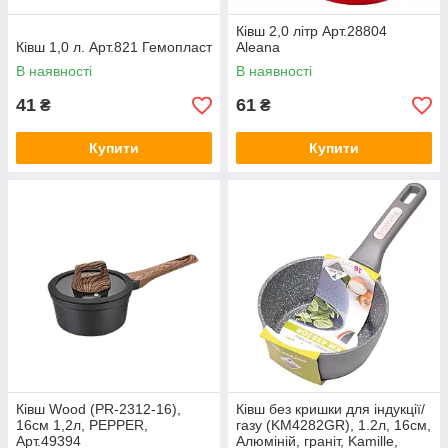
Ківш 2,0 літр Арт.28804
Ківш 1,0 л. Арт.821 Гемопласт
Aleana
В наявності
В наявності
41
61
₴
₴
Купити
Купити
Ківш Wood (PR-2312-16),
Ківш без кришки для індукції/
16см 1,2л, PEPPER,
газу (KM4282GR), 1.2л, 16см,
Арт.49394
Алюміній, граніт, Kamille,