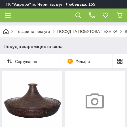
ТК "Аврора" м. Чернігів, вул. Любецька, 155
Товари та послуги
ПОСУД ТА ПОБУТОВА ТЕХНІКА
В
Посуд з жароміцного скла
Сортування
0
Фільтри