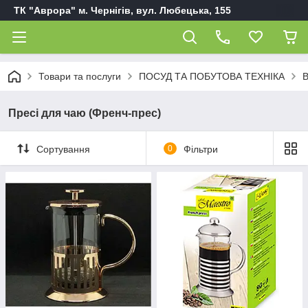
ТК "Аврора" м. Чернігів, вул. Любецька, 155
Товари та послуги
ПОСУД ТА ПОБУТОВА ТЕХНІКА
В
Пресі для чаю (Френч-прес)
Сортування
0
Фільтри