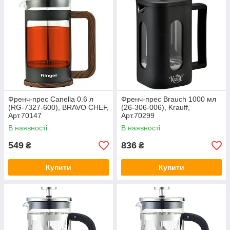
Френч-прес Canella 0.6 л
Френч-прес Brauch 1000 мл
(RG-7327-600), BRAVO CHEF,
(26-306-006), Krauff,
Арт.70147
Арт.70299
В наявності
В наявності
549
836
₴
₴
Купити
Купити