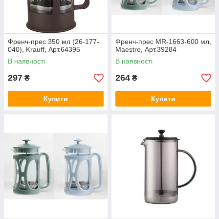
Френч-прес 350 мл (26-177-
Френч-прес MR-1663-600 мл,
040), Krauff, Арт.64395
Maestro, Арт.39284
В наявності
В наявності
297
264
₴
₴
Купити
Купити