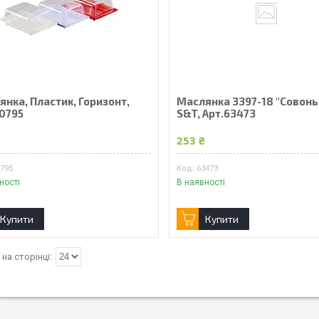
нка, Пластик, Горизонт,
Маслянка 3397-18 "Совонь
70795
S&T, Арт.63473
253 ₴
0795
63473
ності
В наявності
Купити
Купити