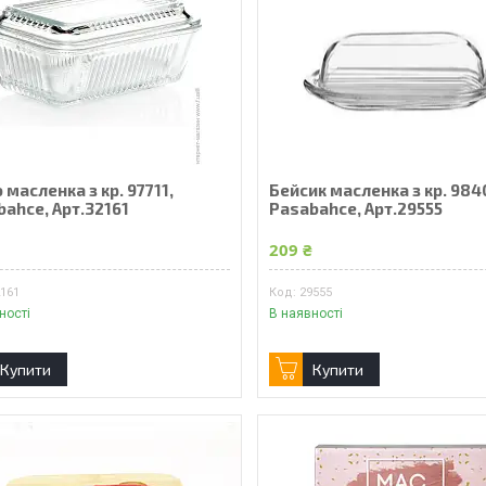
 масленка з кр. 97711,
Бейсик масленка з кр. 984
ahce, Арт.32161
Pasabahce, Арт.29555
₴
209 ₴
2161
29555
ності
В наявності
Купити
Купити