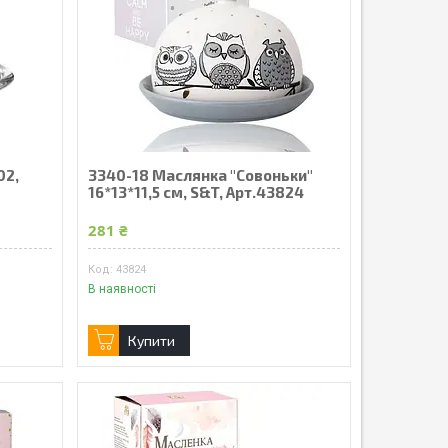
02,
3340-18 Маслянка "Совоньки"
16*13*11,5 см, S&T, Арт.43824
281 ₴
43824
В наявності
Купити