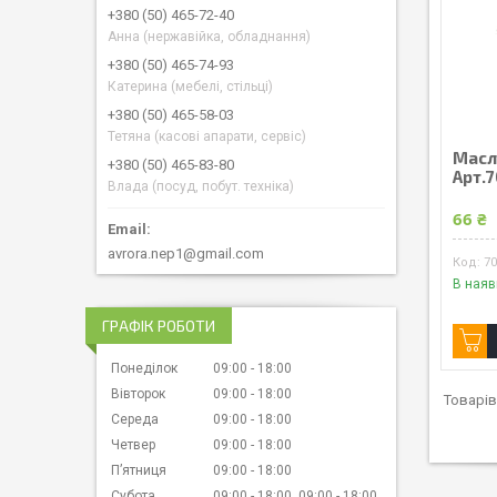
+380 (50) 465-72-40
Анна (нержавійка, обладнання)
+380 (50) 465-74-93
Катерина (мебелі, стільці)
+380 (50) 465-58-03
Тетяна (касові апарати, сервіс)
Масля
+380 (50) 465-83-80
Арт.
Влада (посуд, побут. техніка)
66 ₴
avrora.nep1@gmail.com
7
В наяв
ГРАФІК РОБОТИ
Понеділок
09:00
18:00
Вівторок
09:00
18:00
Середа
09:00
18:00
Четвер
09:00
18:00
Пʼятниця
09:00
18:00
Субота
09:00
18:00
09:00
18:00