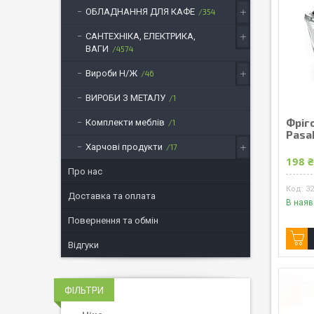
ОБЛАДНАННЯ ДЛЯ КАФЕ
354
САНТЕХНІКА, ЕЛЕКТРИКА,
ВАГИ
4574
Вироби Н/Ж
46
ВИРОБИ З МЕТАЛУ
1
Фріго
Комплекти меблів
1
Pasab
Харчові продукти
17
198 
Про нас
3
Доставка та оплата
В наяв
Повернення та обмін
Відгуки
ФІЛЬТРИ