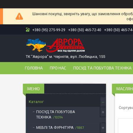
Шановні покупці, зверніть увагу, що замовлення оброб
офо
+380 (95) 275-99-29
+380 (50) 465-72-40
+380 (50) 465-74
ТК "Аврора" м. Чернігів, вул. Любецька, 155
ГОЛОВНА
ПРО НАС
ПОСУД ТА ПОБУТОВА ТЕХНІКА
МАСЛЯНК
Каталог
ПОСУД ТА ПОБУТОВА
ТЕХНІКА
10314
МЕБЛІ ТА ФУРНІТУРА
1867