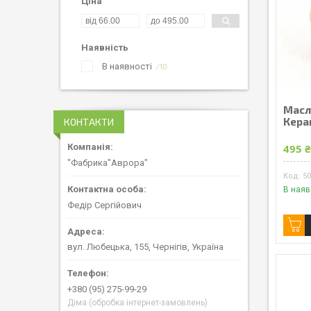
Ціна
Наявність
В наявності
10
Масл
Керам
КОНТАКТИ
495 
"Фабрика"Аврора"
5
В наяв
Федір Сергійович
вул. Любецька, 155, Чернігів, Україна
+380 (95) 275-99-29
Діма (обробка інтернет-замовлень)