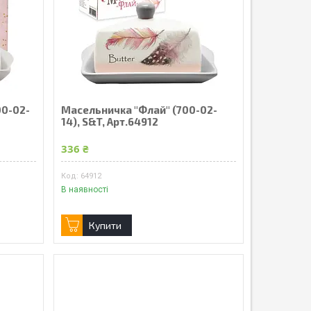
00-02-
Масельничка "Флай" (700-02-
14), S&T, Арт.64912
336 ₴
64912
В наявності
Купити