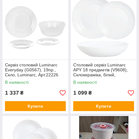
Сервіз столовий Luminarc
Столовий сервіз Luminarc
Everyday (G0567), 19пр.,
APY 18 предметів (V9608),
Скло, Luminarc, Арт.22226
Склокераміка, білий,
Luminarc, Арт.62836
В наявності
В наявності
1 337
1 099
₴
₴
Купити
Купити