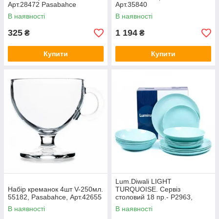
Арт.28472 Pasabahce
Арт.35840
В наявності
В наявності
325
1 194
₴
₴
Купити
Купити
Lum.Diwali LIGHT
Набір креманок 4шт V-250мл.
TURQUOISE. Сервіз
55182, Pasabahce, Арт.42655
столовий 18 пр.- P2963,
Склокераміка, Luminarc,
В наявності
В наявності
Арт.43793