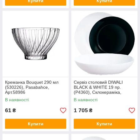
Купити
Купити
Креманка Bouquet 290 мл
Сервіз столовий DIWALI
(530226), Pasabahce,
BLACK & WHITE 19 пр.
Арт.58986
(P4360), Склокераміка,
Luminarc, Арт.60070
В наявності
В наявності
61
1 705
₴
₴
Купити
Купити