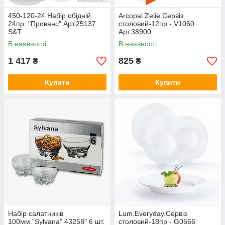
450-120-24 Набір обідній
Arcopal.Zelie.Сервіз
24пр. "Прованс" Арт.25137
столовий-12пр - V1060
S&T
Арт.38900
В наявності
В наявності
1 417
825
₴
₴
Купити
Купити
Набір салатників
Lum.Everyday.Сервіз
100мм."Sylvana" 43258" 6 шт.
столовий-18пр - G0566