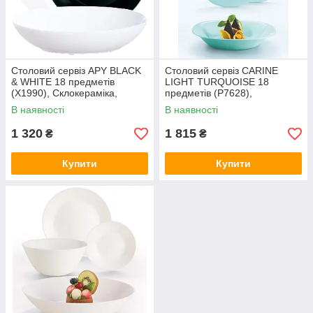
Столовий сервіз APY BLACK
Столовий сервіз CARINE
& WHITE 18 предметів
LIGHT TURQUOISE 18
(X1990), Склокераміка,
предметів (P7628),
Luminarc, Арт.71045
Склокераміка, Luminarc,
В наявності
В наявності
Арт.71047
1 320
1 815
₴
₴
Купити
Купити