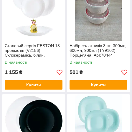
Столовий сервіз FESTON 18
Набір салатників 3шт: 300мл,
предметів (V2156),
600мл, 900мл (TY9102),
Склокераміка, білий,
Порцеляна, Арт.70444
Luminarc, Арт.65519
В наявності
В наявності
1 155
501
₴
₴
Купити
Купити