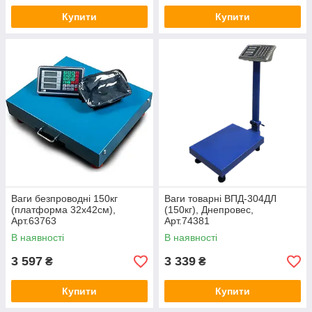
Купити
Купити
Ваги безпроводні 150кг
Ваги товарні ВПД-304ДЛ
(платформа 32х42см),
(150кг), Днепровес,
Арт.63763
Арт.74381
В наявності
В наявності
3 597
3 339
₴
₴
Купити
Купити