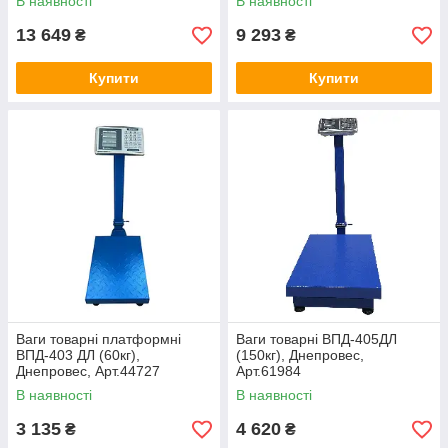
В наявності
В наявності
13 649
9 293
₴
₴
Купити
Купити
Ваги товарні платформні
Ваги товарні ВПД-405ДЛ
ВПД-403 ДЛ (60кг),
(150кг), Днепровес,
Днепровес, Арт.44727
Арт.61984
В наявності
В наявності
3 135
4 620
₴
₴