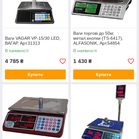
Ваги торгові до 50кг,
Ваги VAGAR VP-15/30 LED,
метал.кнопки (TS-6417),
ВАГАР, Арт.31313
ALFASONIK, Арт.54854
В наявності
В наявності
4 785
1 430
₴
₴
Купити
Купити