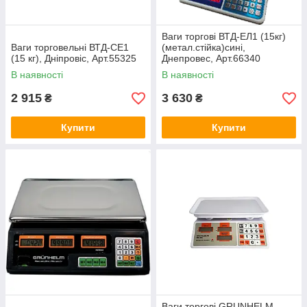
Ваги торгові ВТД-ЕЛ1 (15кг)
Ваги торговельні ВТД-СЕ1
(метал.стійка)сині,
(15 кг), Дніпровіс, Арт.55325
Днепровес, Арт.66340
В наявності
В наявності
2 915
3 630
₴
₴
Купити
Купити
Ваги торгові GRUNHELM