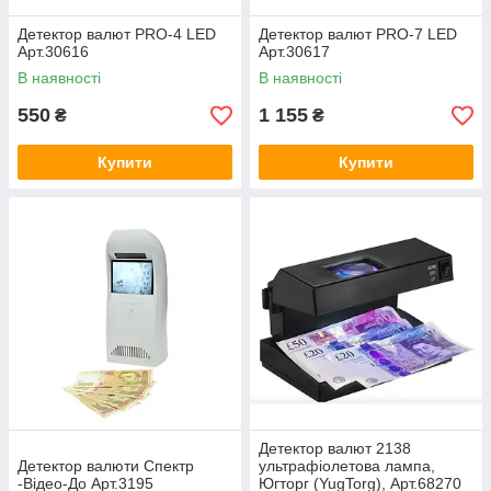
Детектор валют PRO-4 LED
Детектор валют PRO-7 LED
Арт.30616
Арт.30617
В наявності
В наявності
550
1 155
₴
₴
Купити
Купити
Детектор валют 2138
Детектор валюти Спектр
ультрафіолетова лампа,
-Відео-До Арт.3195
Югторг (YugTorg), Арт.68270