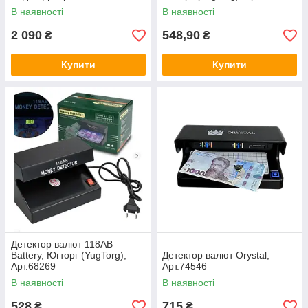
В наявності
В наявності
2 090
548,90
₴
₴
Купити
Купити
Детектор валют 118АВ
Battery, Югторг (YugTorg),
Детектор валют Orystal,
Арт.68269
Арт.74546
В наявності
В наявності
528
715
₴
₴