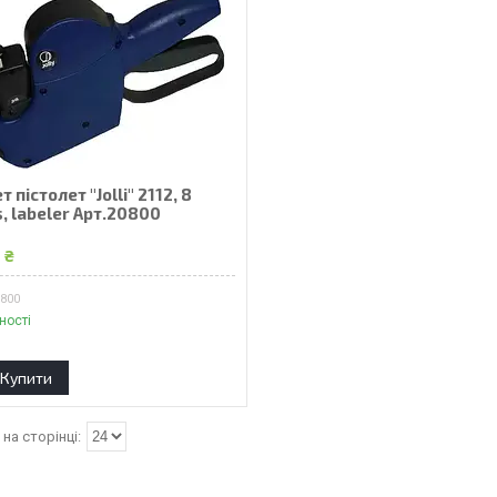
т пістолет "Jollі" 2112, 8
s, labeler Арт.20800
 ₴
0800
ності
Купити