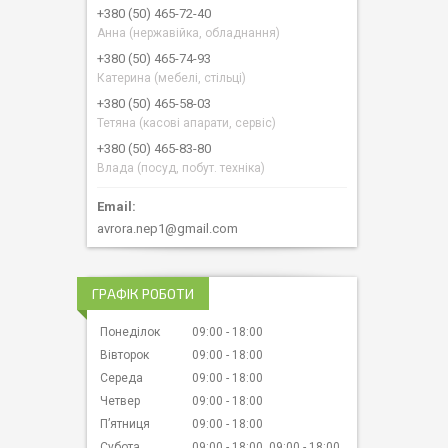
+380 (50) 465-72-40
Анна (нержавійка, обладнання)
+380 (50) 465-74-93
Катерина (мебелі, стільці)
+380 (50) 465-58-03
Тетяна (касові апарати, сервіс)
+380 (50) 465-83-80
Влада (посуд, побут. техніка)
avrora.nep1@gmail.com
ГРАФІК РОБОТИ
Понеділок
09:00
18:00
Вівторок
09:00
18:00
Середа
09:00
18:00
Четвер
09:00
18:00
Пʼятниця
09:00
18:00
Субота
09:00
18:00
09:00
18:00