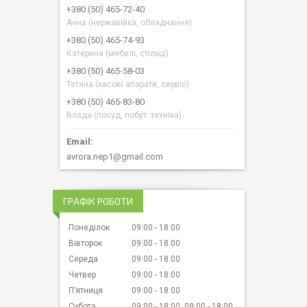
+380 (50) 465-72-40
Анна (нержавійка, обладнання)
+380 (50) 465-74-93
Катерина (мебелі, стільці)
+380 (50) 465-58-03
Тетяна (касові апарати, сервіс)
+380 (50) 465-83-80
Влада (посуд, побут. техніка)
avrora.nep1@gmail.com
ГРАФІК РОБОТИ
Понеділок
09:00
18:00
Вівторок
09:00
18:00
Середа
09:00
18:00
Четвер
09:00
18:00
Пʼятниця
09:00
18:00
Субота
09:00
18:00
09:00
18:00