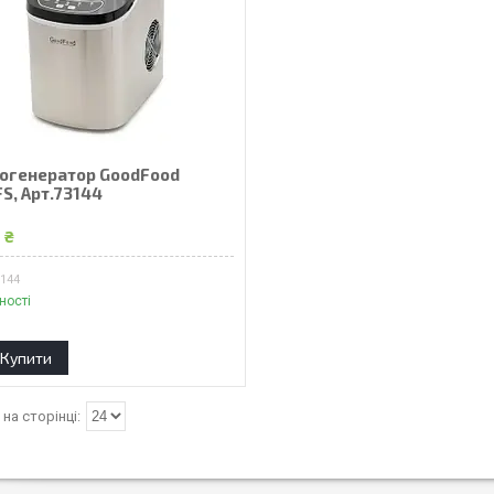
огенератор GoodFood
S, Арт.73144
 ₴
3144
ності
Купити