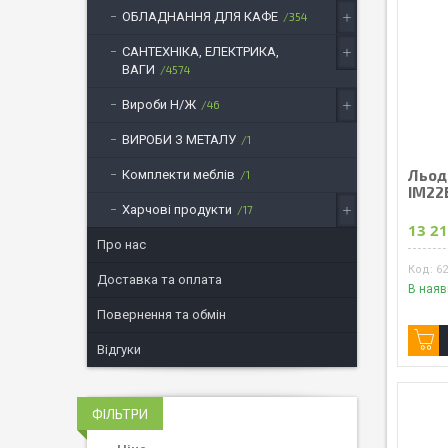
ОБЛАДНАННЯ ДЛЯ КАФЕ
354
САНТЕХНІКА, ЕЛЕКТРИКА,
ВАГИ
4574
Вироби Н/Ж
46
ВИРОБИ З МЕТАЛУ
1
Льод
Комплекти меблів
1
IM22
Харчові продукти
17
13 21
Про нас
6
Доставка та оплата
В наяв
Повернення та обмін
Відгуки
ФІЛЬТРИ