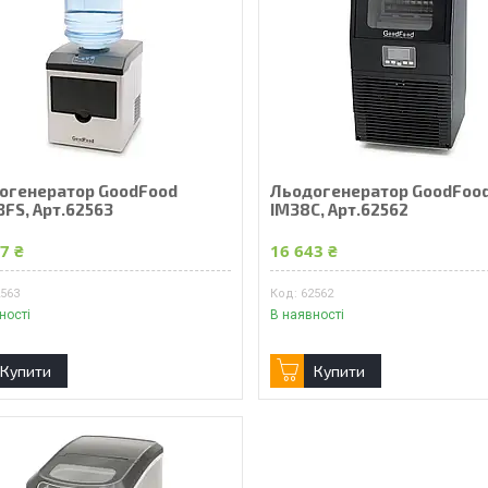
огенератор GoodFood
Льодогенератор GoodFoo
BFS, Арт.62563
IM38C, Арт.62562
7 ₴
16 643 ₴
2563
62562
ності
В наявності
Купити
Купити