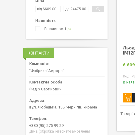
Ціна
Наявність
В наявності
4
Льод
IM12F
КОНТАКТИ
6 609
"Фабрика"Аврора"
7
В наяв
Федір Сергійович
вул. Любецька, 155, Чернігів, Україна
+380 (95) 275-99-29
Діма (обробка інтернет-замовлень)