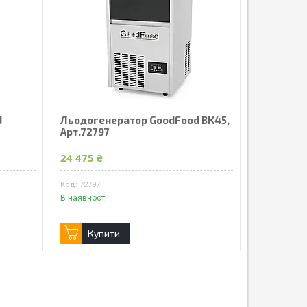
d
Льодогенератор GoodFood BK45,
Арт.72797
24 475 ₴
72797
В наявності
Купити