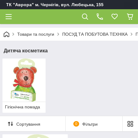
ТК "Аврора" м. Чернігів, вул. Любецька, 155
Товари та послуги
ПОСУД ТА ПОБУТОВА ТЕХНІКА
П
Дитяча косметика
Гігієнічна помада
Сортування
0
Фільтри