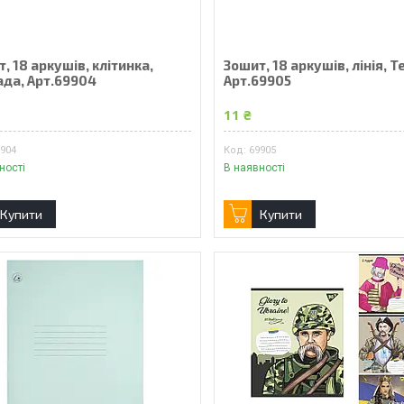
, 18 аркушів, клітинка,
Зошит, 18 аркушів, лінія, Т
ада, Арт.69904
Арт.69905
11 ₴
9904
69905
ності
В наявності
Купити
Купити