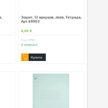
а,
Зошит, 12 аркушів, лінія, Тетрада,
Арт.69903
8,80 ₴
69903
В наявності
Купити