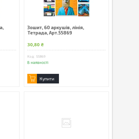
а,
Зошит, 60 аркушів, лінія,
Тетрада, Арт.55869
30,80 ₴
55869
В наявності
Купити