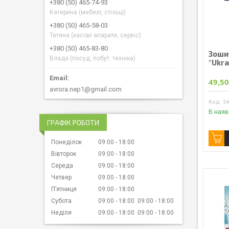
+380 (50) 465-74-93
Катерина (мебелі, стільці)
+380 (50) 465-58-03
Тетяна (касові апарати, сервіс)
+380 (50) 465-83-80
Зошит
Влада (посуд, побут. техніка)
"Ukra
49,50
avrora.nep1@gmail.com
5
В наяв
ГРАФІК РОБОТИ
Понеділок
09:00
18:00
Вівторок
09:00
18:00
Середа
09:00
18:00
Четвер
09:00
18:00
Пʼятниця
09:00
18:00
Субота
09:00
18:00
09:00
18:00
Неділя
09:00
18:00
09:00
18:00