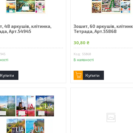
, 48 аркушів, клітинка,
Зошит, 60 аркушів, клітинк
ада, Арт.54945
Тетрада, Арт.55868
30,80 ₴
4945
55868
ності
В наявності
Купити
Купити