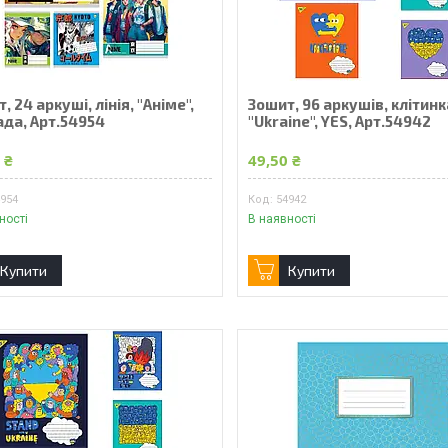
, 24 аркуші, лінія, "Аніме",
Зошит, 96 аркушів, клітинк
ада, Арт.54954
"Ukraine", YES, Арт.54942
 ₴
49,50 ₴
4954
54942
ності
В наявності
Купити
Купити