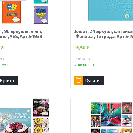
, 96 аркушів, лінія,
Зошит, 24 аркуші, клітинка
ine", YES, Арт.54939
"Фонова", Тетрада, Арт.54
 ₴
16,50 ₴
4939
54956
ності
В наявності
Купити
Купити