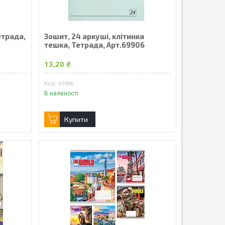
етрада,
Зошит, 24 аркуші, клітинка
тешка, Тетрада, Арт.69906
13,20 ₴
69906
В наявності
Купити