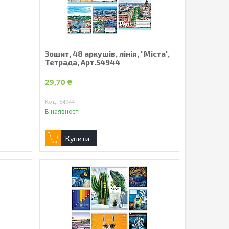
Зошит, 48 аркушів, лінія, "Міста",
Тетрада, Арт.54944
29,70 ₴
54944
В наявності
Купити