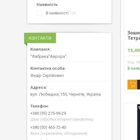
Наявність
В наявності
24
Зошит
Тетр
КОНТАКТИ
15,40
"Фабрика"Аврора"
5
В наяв
Федір Сергійович
вул. Любецька, 155, Чернігів, Україна
+380 (95) 275-99-29
Діма (обробка інтернет-замовлень)
+380 (50) 465-72-40
Анна (нержавійка, обладнання)