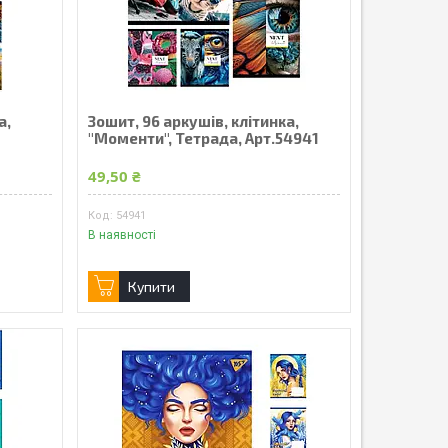
а,
Зошит, 96 аркушів, клітинка,
"Моменти", Тетрада, Арт.54941
49,50 ₴
54941
В наявності
Купити