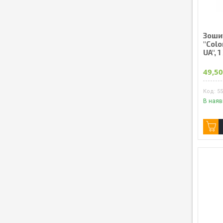
Зошит
"Colo
UA", 
49,50
5
В наяв