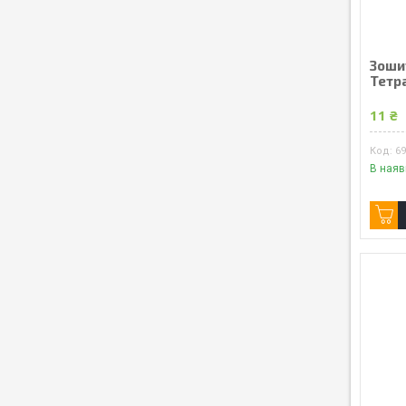
Зошит
Тетр
11 ₴
6
В наяв