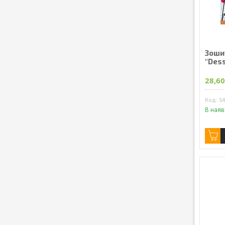
Зошит
"Dess
28,60
5
В наяв