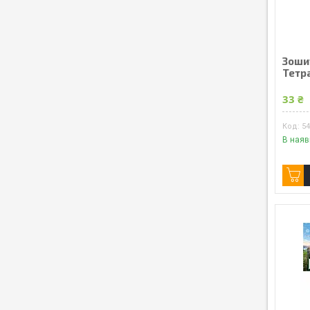
Зошит
Тетр
33 ₴
5
В наяв