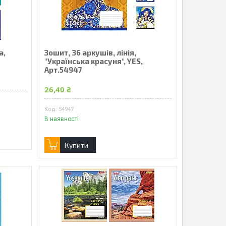
а,
Зошит, 36 аркушів, лінія,
"Українська красуня", YES,
Арт.54947
26,40 ₴
54947
В наявності
Купити