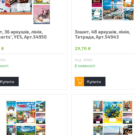
, 36 аркушів, лінія,
Зошит, 48 аркушів, лінія,
erts", YES, Арт.54950
Тетрада, Арт.54943
 ₴
29,70 ₴
4950
54943
ності
В наявності
Купити
Купити