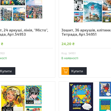
, 24 аркуші, лінія, "Місто",
Зошит, 36 аркушів, клітинк
ада, Арт.54953
Тетрада, Арт.54951
 ₴
24,20 ₴
4953
54951
ності
В наявності
Купити
Купити