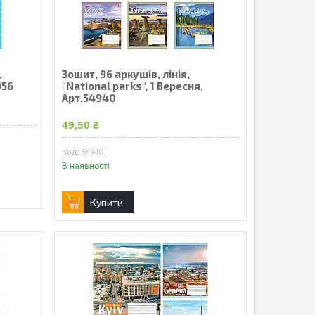
,
Зошит, 96 аркушів, лінія,
956
"National parks", 1 Вересня,
Арт.54940
49,50 ₴
54940
В наявності
Купити