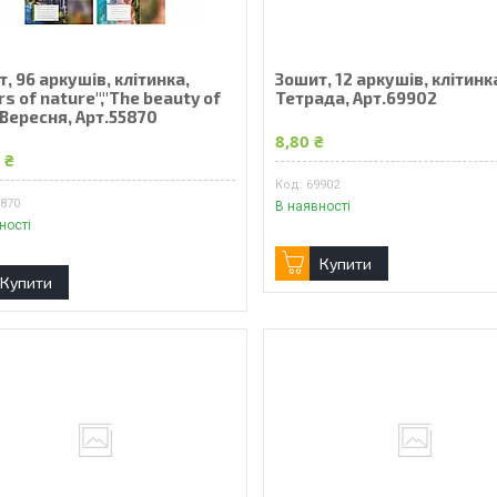
, 96 аркушів, клітинка,
Зошит, 12 аркушів, клітинк
rs of nature","The beauty of
Тетрада, Арт.69902
1 Вересня, Арт.55870
8,80 ₴
 ₴
69902
5870
В наявності
ності
Купити
Купити