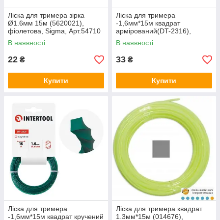
Ліска для тримера зірка
Ліска для тримера
Ø1.6мм 15м (5620021),
-1,6мм*15м квадрат
фіолетова, Sigma, Арт.54710
армірований(DT-2316),
INTERTOOL, Арт.63999
В наявності
В наявності
22
33
₴
₴
Купити
Купити
Ліска для тримера
Ліска для тримера квадрат
-1,6мм*15м квадрат кручений
1.3мм*15м (014676),