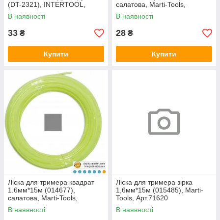
(DT-2321), INTERTOOL,
салатова, Marti-Tools,
Арт.64000
Арт.71614
В наявності
В наявності
33
28
₴
₴
Купити
Купити
Ліска для тримера квадрат
Ліска для тримера зірка
1.6мм*15м (014677),
1,6мм*15м (015485), Marti-
салатова, Marti-Tools,
Tools, Арт.71620
Арт.71615
В наявності
В наявності