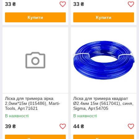
33
33
₴
₴
Купити
Купити
Ліска для тримера зірка
Ліска для тримера квадрат
2,0мм*15м (015486), Marti-
Ø2.4мм 15м (5617041), cиня,
Tools, Арт.71621
Sigma, Арт.54705
В наявності
В наявності
39
44
₴
₴