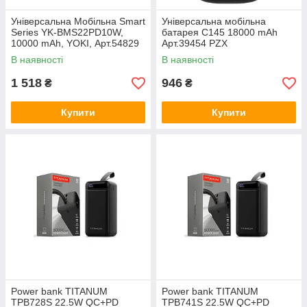
Універсальна Мобільна Smart
Універсальна мобільна
Series YK-BMS22PD10W,
батарея С145 18000 mAh
10000 mAh, YOKI, Арт.54829
Арт.39454 PZX
В наявності
В наявності
1 518
946
₴
₴
Купити
Купити
Power bank TITANUM
Power bank TITANUM
TPB728S 22.5W QC+PD
TPB741S 22.5W QC+PD