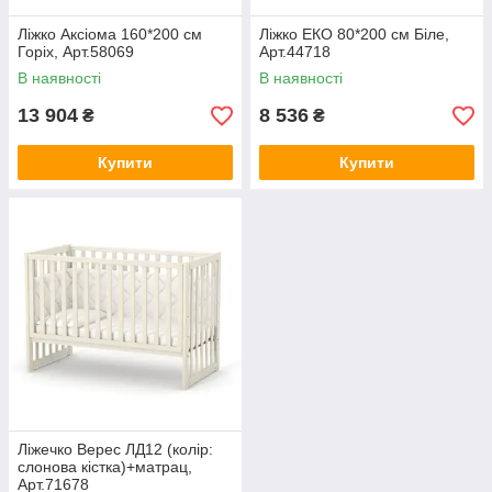
Ліжко Аксіома 160*200 см
Ліжко ЕКО 80*200 см Біле,
Горіх, Арт.58069
Арт.44718
В наявності
В наявності
13 904
8 536
₴
₴
Купити
Купити
Ліжечко Верес ЛД12 (колір:
слонова кістка)+матрац,
Арт.71678