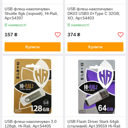
USB флеш-накопичувач
USB флеш-накопичувач
Shuttle 8gb (чорний), Hi-Ralі,
DK03 USB3.0+Type C 32GB,
Арт.54397
ХО, Арт.54403
В наявності
В наявності
157
374
₴
₴
Купити
Купити
USB флеш-накопичувач 3.0
USB Flash Drivei Stark 64gb
128gb, Hi-Ralі, Арт.54405
(сталевий) Арт.39559 Hi-Ralі