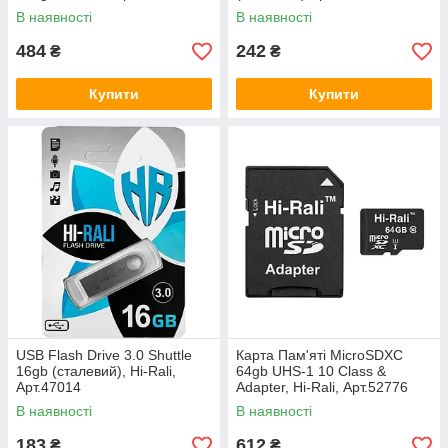
В наявності
В наявності
484
242
₴
₴
Купити
Купити
USB Flash Drive 3.0 Shuttle
Карта Пам'яті MicroSDXC
16gb (сталевий), Hi-Ralі,
64gb UHS-1 10 Class &
Арт.47014
Adapter, Hi-Ralі, Арт.52776
В наявності
В наявності
183
612
₴
₴