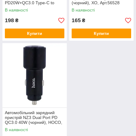
PD20W+QC3.0 Type-C to
(чорний), ХО, Арт.56528
Lightning 3A, BOROFONE,
В наявності
В наявності
Арт.48610
198
165
₴
₴
Купити
Купити
Автомобільний зарядний
пристрій NZ3 Dual Port PD
QC3.0 40W (чорний), HOCO,
Арт.64831
В наявності