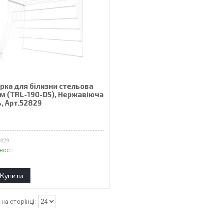
рка для білизни стельова
 м (TRL-190-D5), Нержавіюча
, Арт.52829
₴
2829
ності
Купити