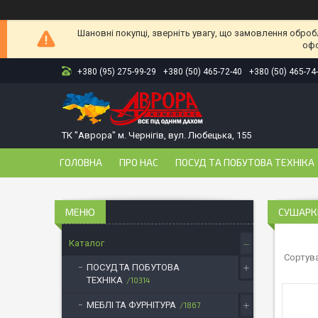
Шановні покупці, зверніть увагу, що замовлення оброб
офо
+380 (95) 275-99-29
+380 (50) 465-72-40
+380 (50) 465-74
ТК "Аврора" м. Чернігів, вул. Любецька, 155
ГОЛОВНА
ПРО НАС
ПОСУД ТА ПОБУТОВА ТЕХНІКА
СУШАРКИ
Каталог
ПОСУД ТА ПОБУТОВА
ТЕХНІКА
10314
МЕБЛІ ТА ФУРНІТУРА
1867