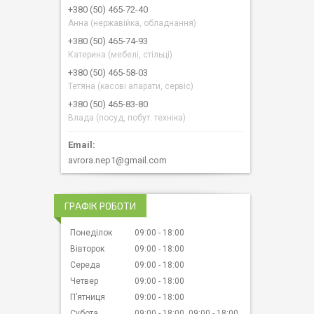
+380 (50) 465-72-40
Анна (нержавійка, обладнання)
+380 (50) 465-74-93
Катерина (мебелі, стільці)
+380 (50) 465-58-03
Тетяна (касові апарати, сервіс)
+380 (50) 465-83-80
Влада (посуд, побут. техніка)
avrora.nep1@gmail.com
ГРАФІК РОБОТИ
Понеділок
09:00
18:00
Вівторок
09:00
18:00
Середа
09:00
18:00
Четвер
09:00
18:00
Пʼятниця
09:00
18:00
Субота
09:00
18:00
09:00
18:00