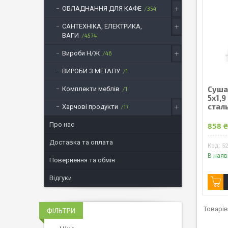
ОБЛАДНАННЯ ДЛЯ КАФЕ
354
САНТЕХНІКА, ЕЛЕКТРИКА,
ВАГИ
4574
Вироби Н/Ж
46
ВИРОБИ З МЕТАЛУ
1
Суша
Комплекти меблів
1
5х1,9
сталь
Харчові продукти
17
Про нас
858 
Доставка та оплата
5
В наяв
Повернення та обмін
Відгуки
ФІЛЬТРИ