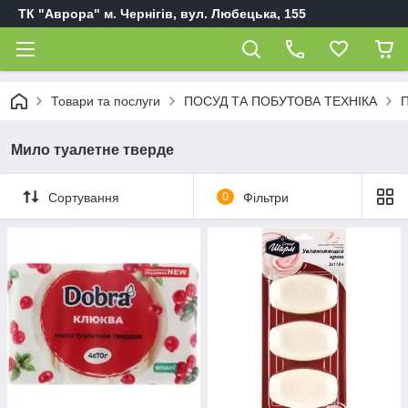
ТК "Аврора" м. Чернігів, вул. Любецька, 155
Товари та послуги
ПОСУД ТА ПОБУТОВА ТЕХНІКА
П
Мило туалетне тверде
Сортування
0
Фільтри