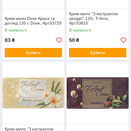
Крем-мило "З екстрактом
Крем-мило Dove Краса та
орхідеї" 125г, Ti Amo,
догляд 135 г, Dove, Арт.53729
Арт.53815
В наявності
В наявності
83
50
₴
₴
Купити
Купити
Крем-мило "З екстрактом