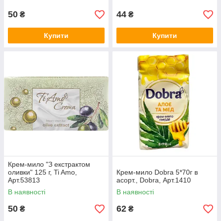
50
44
₴
₴
Купити
Купити
Крем-мило "З екстрактом
оливки" 125 г, Ti Amo,
Крем-мило Dobra 5*70г в
Арт.53813
асорт., Dobra, Арт.1410
В наявності
В наявності
50
62
₴
₴