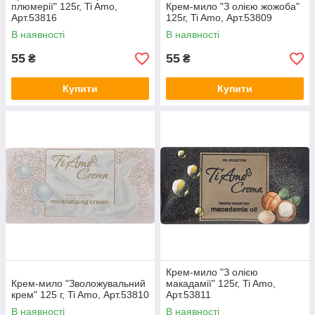
плюмерії" 125г, Ti Amo,
Крем-мило "З олією жожоба"
Арт.53816
125г, Ti Amo, Арт.53809
В наявності
В наявності
55
55
₴
₴
Купити
Купити
Крем-мило "З олією
Крем-мило "Зволожувальний
макадамії" 125г, Ti Amo,
крем" 125 г, Ti Amo, Арт.53810
Арт.53811
В наявності
В наявності