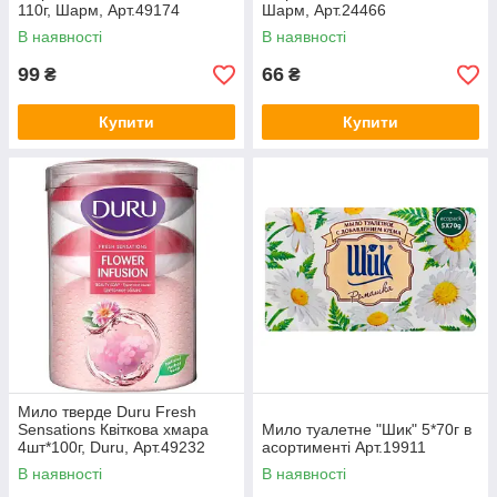
110г, Шарм, Арт.49174
Шарм, Арт.24466
В наявності
В наявності
99
66
₴
₴
Купити
Купити
Мило тверде Duru Fresh
Sensations Квіткова хмара
Мило туалетне "Шик" 5*70г в
4шт*100г, Duru, Арт.49232
асортименті Арт.19911
В наявності
В наявності