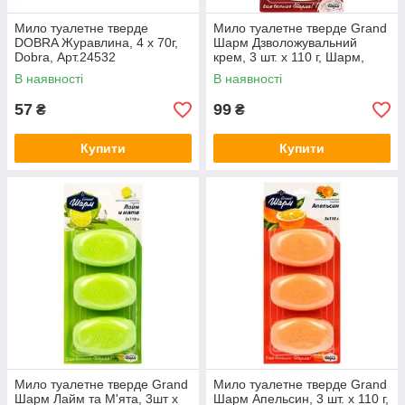
Мило туалетне тверде
Мило туалетне тверде Grand
DOBRA Журавлина, 4 x 70г,
Шарм Дзволожувальний
Dobra, Арт.24532
крем, 3 шт. x 110 г, Шарм,
Арт.49173
В наявності
В наявності
57
99
₴
₴
Купити
Купити
Мило туалетне тверде Grand
Мило туалетне тверде Grand
Шарм Лайм та М'ята, 3шт x
Шарм Апельсин, 3 шт. x 110 г,