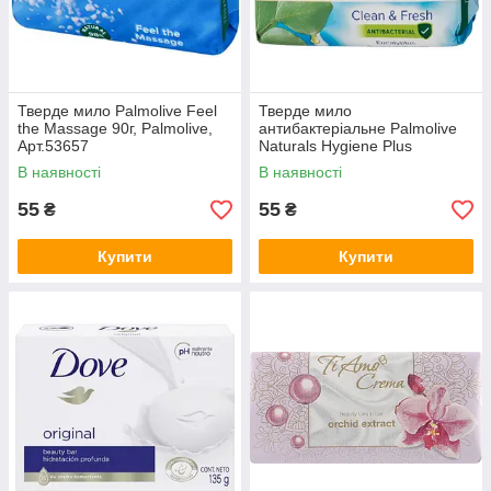
Тверде мило Palmolive Feel
Тверде мило
the Massage 90г, Palmolive,
антибактеріальне Palmolive
Арт.53657
Naturals Hygiene Plus
Евкаліпт 90г, Palmolive,
В наявності
В наявності
Арт.53659
55
55
₴
₴
Купити
Купити