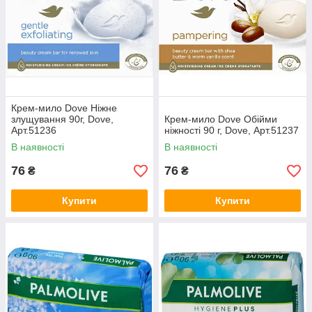
Крем-мило Dove Ніжне
злущування 90г, Dove,
Крем-мило Dove Обійми
Арт.51236
ніжності 90 г, Dove, Арт.51237
В наявності
В наявності
76
76
₴
₴
Купити
Купити