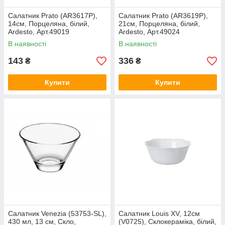
Салатник Prato (AR3617P),
Салатник Prato (AR3619P),
14см, Порцеляна, білий,
21см, Порцеляна, білий,
Ardesto, Арт.49019
Ardesto, Арт.49024
В наявності
В наявності
143
336
₴
₴
Купити
Купити
Салатник Venezia (53753-SL),
Салатник Louis XV, 12см
430 мл, 13 см, Скло,
(V0725), Склокераміка, білий,