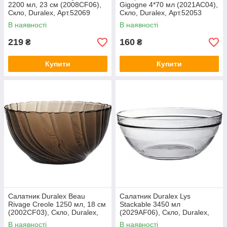
2200 мл, 23 см (2008CF06),
Gigogne 4*70 мл (2021AC04),
Скло, Duralex, Арт.52069
Скло, Duralex, Арт.52053
В наявності
В наявності
219
160
₴
₴
Купити
Купити
Салатник Duralex Beau
Салатник Duralex Lys
Rivage Creole 1250 мл, 18 см
Stackable 3450 мл
(2002CF03), Скло, Duralex,
(2029AF06), Скло, Duralex,
Арт.52054
Арт.52060
В наявності
В наявності