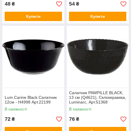
48
54
₴
₴
Купити
Купити
Салатник PAMPILLE BLACK,
Lum.Carine Black.Салатник
13 см (Q4621), Склокераміка,
12см - H4998 Арт.22199
Luminarc, Арт.51368
В наявності
В наявності
72
76
₴
₴