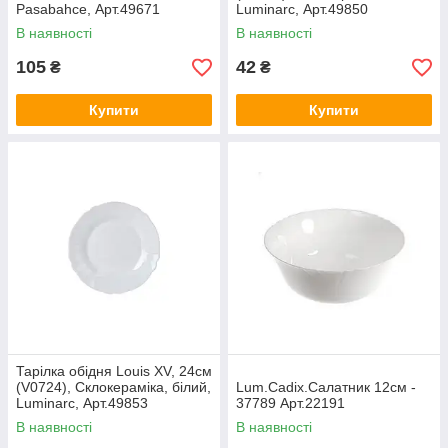
Pasabahce, Арт.49671
Luminarc, Арт.49850
В наявності
В наявності
105
42
₴
₴
Купити
Купити
Тарілка обідня Louis XV, 24см
(V0724), Склокераміка, білий,
Lum.Cadix.Салатник 12см -
Luminarc, Арт.49853
37789 Арт.22191
В наявності
В наявності