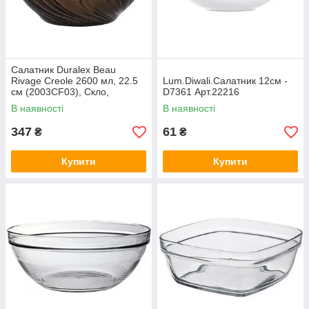
Салатник Duralex Beau
Rivage Creole 2600 мл, 22.5
Lum.Diwali.Салатник 12см -
см (2003CF03), Скло,
D7361 Арт.22216
Duralex, Арт.52055
В наявності
В наявності
347
61
₴
₴
Купити
Купити