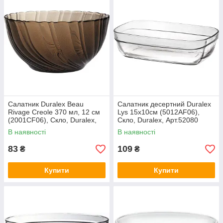
Салатник Duralex Beau
Салатник десертний Duralex
Rivage Creole 370 мл, 12 см
Lys 15х10см (5012AF06),
(2001CF06), Скло, Duralex,
Скло, Duralex, Арт.52080
Арт.52056
В наявності
В наявності
83
109
₴
₴
Купити
Купити