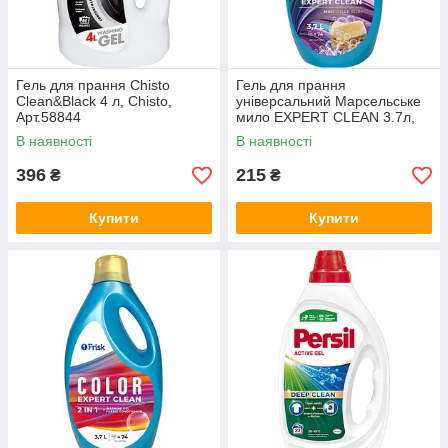
Гель для прання Chisto
Гель для прання
Clean&Black 4 л, Chisto,
універсальний Марсельське
Арт.58844
мило EXPERT CLEAN 3.7л,
Frisk, Арт.58870
В наявності
В наявності
396
215
₴
₴
Купити
Купити