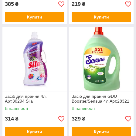
385
219
₴
₴
Купити
Купити
Засіб для прання 4л.
Засіб для прання GDU
Арт.30294 Sila
Booster/Sensua 4л Арт.28321
В наявності
В наявності
314
329
₴
₴
Купити
Купити