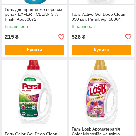
Гель для прання кольорових
речей EXPERT CLEAN 3.7л,
Гель Active Gel Deep Clean
Frisk, Арт.58872
990 мл, Persil, Арт.58864
В наявності
В наявності
215
528
₴
₴
Купити
Купити
Гель Losk Ароматерапія
Гель Color Gel Deep Clean
Color Малазійська квітка