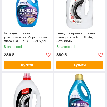
Гель для прання
Гель для прання прання
універсальний Марсельське
білих речей 4 л, Chisto,
мило EXPERT CLEAN 5,8л,
Арт.58846
Frisk, Арт.48278
В наявності
В наявності
286
380
₴
₴
Купити
Купити