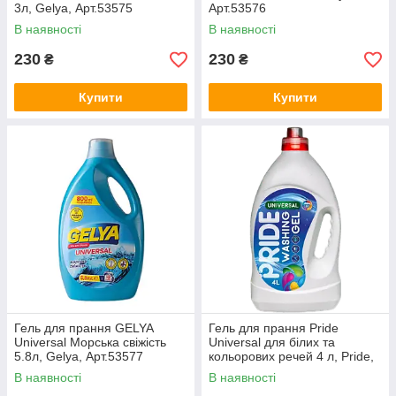
3л, Gelya, Арт.53575
Арт.53576
В наявності
В наявності
230
230
₴
₴
Купити
Купити
Гель для прання GELYA
Гель для прання Pride
Universal Морська свіжість
Universal для білих та
5.8л, Gelya, Арт.53577
кольорових речей 4 л, Pride,
Арт.54441
В наявності
В наявності