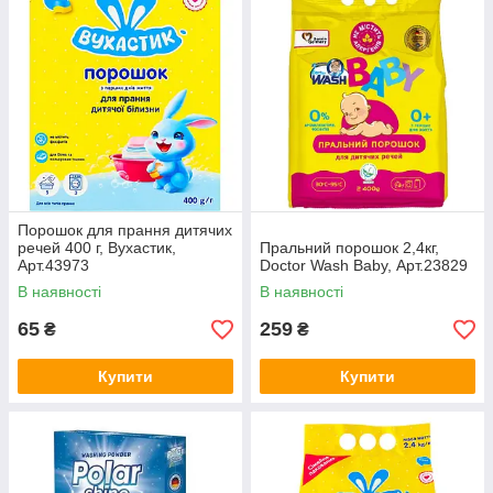
Порошок для прання дитячих
речей 400 г, Вухастик,
Пральний порошок 2,4кг,
Арт.43973
Doctor Wash Baby, Арт.23829
В наявності
В наявності
65
259
₴
₴
Купити
Купити