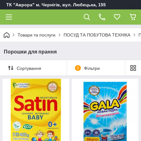
ТК "Аврора" м. Чернігів, вул. Любецька, 155
Товари та послуги
ПОСУД ТА ПОБУТОВА ТЕХНІКА
П
Порошки для прання
Сортування
0
Фільтри