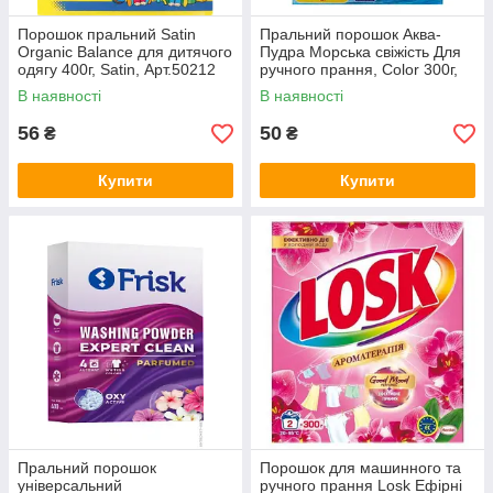
Порошок пральний Satin
Пральний порошок Аква-
Organic Balance для дитячого
Пудра Морська свіжість Для
одягу 400г, Satin, Арт.50212
ручного прання, Color 300г,
Gala, Арт.51478
В наявності
В наявності
56
50
₴
₴
Купити
Купити
Пральний порошок
Порошок для машинного та
універсальний
ручного прання Losk Ефірні