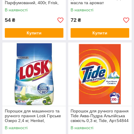
Парфумований, 400г, Frisk,
масла та аромат
Арт.51929
Малазійської квітки 0,3 кг,
В наявності
В наявності
Henkel,
54
72
₴
₴
Купити
Купити
Порошок для машинного та
Порошок для ручного прання
ручного прання Losk Гірське
Tide Аква-Пудра Альпійська
Озеро 2,4 кг, Henkel,
свіжість 0,3 кг, Tide, Арт.54844
Арт.53794
В наявності
В наявності