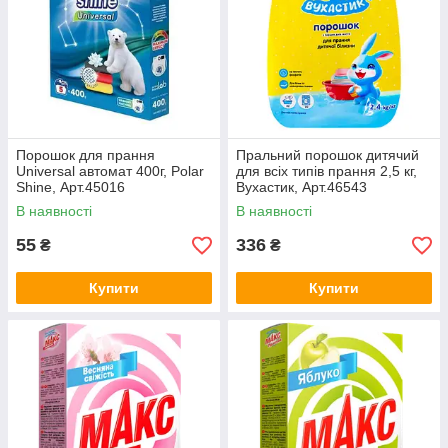
Порошок для прання
Пральний порошок дитячий
Universal автомат 400г, Polar
для всіх типів прання 2,5 кг,
Shine, Арт.45016
Вухастик, Арт.46543
В наявності
В наявності
55
336
₴
₴
Купити
Купити