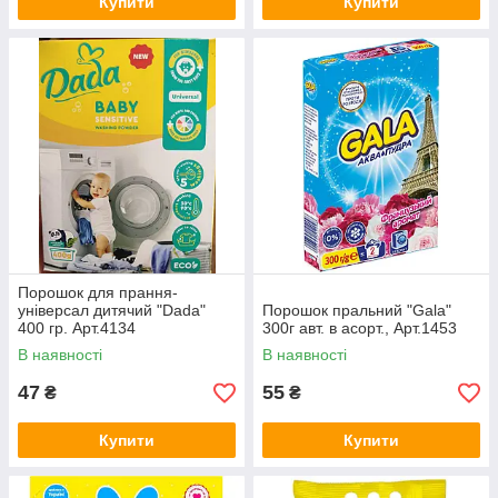
Купити
Купити
Порошок для прання-
універсал дитячий "Dada"
Порошок пральний "Gala"
400 гр. Арт.4134
300г авт. в асорт., Арт.1453
В наявності
В наявності
47
55
₴
₴
Купити
Купити