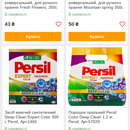
універсальний, для ручного
універсальний, для ручного
прання Fresh Flowers, 350г,
прання Mountain spring 350г,
Tino High-Power, Арт.47982
Tino High-Power, Арт.47983
В наявності
В наявності
43
50
₴
₴
Купити
Купити
Засіб миючий синтетичний
Порошок пральний Persil
Deep Clean Expert Color 300
Color Deep Clean 1,2 кг,
г, Persil, Арт.1465
Persil, Арт.57029
В наявності
В наявності