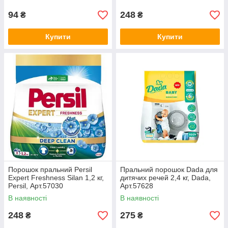
94
248
₴
₴
Купити
Купити
Порошок пральний Persil
Пральний порошок Dada для
Expert Freshness Silan 1,2 кг,
дитячих речей 2,4 кг, Dada,
Persil, Арт.57030
Арт.57628
В наявності
В наявності
248
275
₴
₴