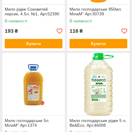
Мило рідке Соковитий
Мило господарське 950мл.
персик, 4.5л, №1, Арт.52390
МілаМ" Арт.30739
В наявності
В наявності
193
116
₴
₴
Купити
Купити
Мило господарське 5л.
Мило господарське рідке 5 л,
МілаМ" Арт.1374
Be&Eco, Арт.46008