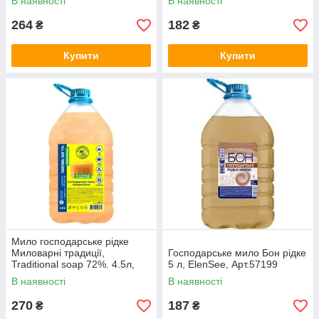
В наявності
В наявності
264
182
₴
₴
Купити
Купити
Мило господарське рідке
Миловарні традиції,
Господарське мило Бон рідке
Traditional soap 72%. 4.5л,
5 л, ElenSee, Арт.57199
Миловарні Традиції,
В наявності
В наявності
Арт.27922
270
187
₴
₴