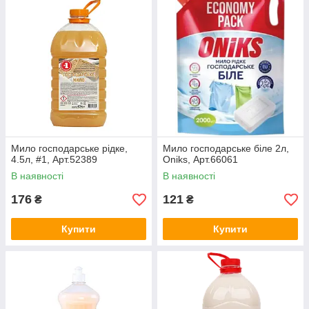
Мило господарське рідке,
Мило господарське біле 2л,
4.5л, #1, Арт.52389
Oniks, Арт.66061
В наявності
В наявності
176
121
₴
₴
Купити
Купити