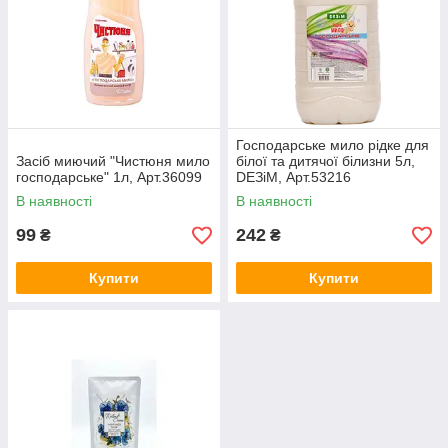
Господарське мило рідке для
Засіб миючий "Чистюня мило
білої та дитячої білизни 5л,
господарське" 1л, Арт.36099
DEЗiM, Арт.53216
В наявності
В наявності
99
242
₴
₴
Купити
Купити