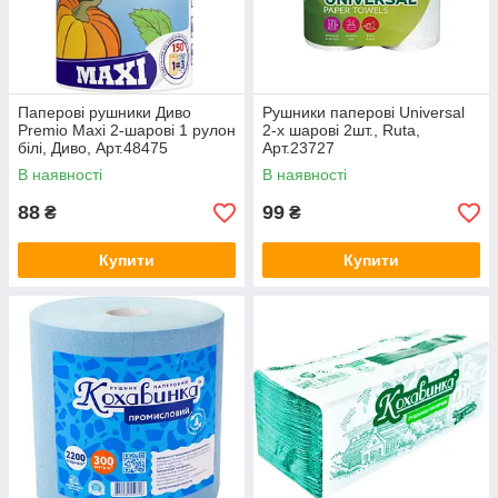
Паперові рушники Диво
Рушники паперові Universal
Premio Maxi 2-шарові 1 рулон
2-х шарові 2шт., Ruta,
білі, Диво, Арт.48475
Арт.23727
В наявності
В наявності
88
99
₴
₴
Купити
Купити