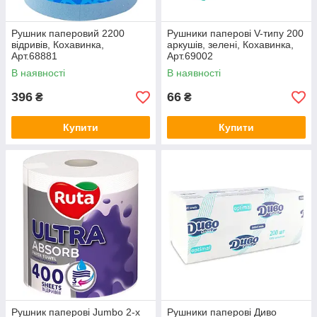
Рушник паперовий 2200
Рушники паперові V-типу 200
відривів, Кохавинка,
аркушів, зелені, Кохавинка,
Арт.68881
Арт.69002
В наявності
В наявності
396
66
₴
₴
Купити
Купити
Рушник паперові Jumbo 2-х
Рушники паперові Диво