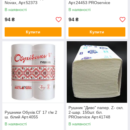
Novax, Арт.52373
Арт.24453 PROservice
В наявності
В наявності
94
94
₴
₴
Купити
Купити
Рушник "Диво" папер. Z- скл.
Рушники Обухів.СГ 17 г/м 2
2-шар. 150шт. біл.
ш. білий Арт.4055
PROservice Арт.41748
В наявності
В наявності