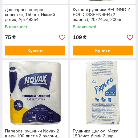
Двошарові паперові
Кухонні рушники BELINNO Z
серветки, 150 шт, Ніжний
FOLD DISPENSER (2-
дотик, Арт.49354
шарові), 20x24см, 200шт,
Belinno, Арт.50802
В наявності
В наявності
75
109
₴
₴
Купити
Купити
Паперові рушники Novax 2
Рушники Целюл. V-cкл.
шари 100 листів 2 рулони,
150лист. білий.2шар.