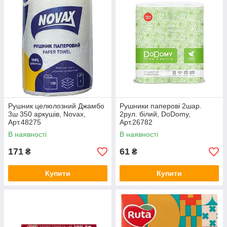
Рушник целюлозний Джамбо
Рушники паперові 2шар.
3ш 350 аркушів, Novax,
2рул. білий, DoDomy,
Арт.48275
Арт.26782
В наявності
В наявності
171
61
₴
₴
Купити
Купити