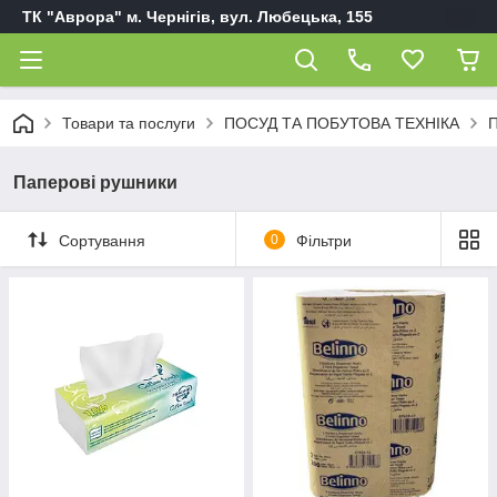
ТК "Аврора" м. Чернігів, вул. Любецька, 155
Товари та послуги
ПОСУД ТА ПОБУТОВА ТЕХНІКА
П
Паперові рушники
Сортування
0
Фільтри