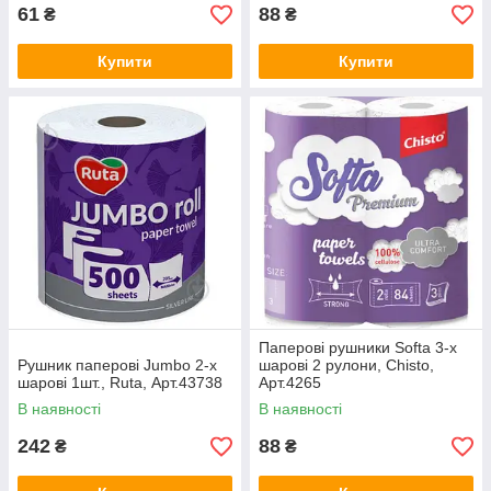
61
88
₴
₴
Купити
Купити
Паперові рушники Softa 3-х
Рушник паперові Jumbo 2-х
шарові 2 рулони, Chisto,
шарові 1шт., Ruta, Арт.43738
Арт.4265
В наявності
В наявності
242
88
₴
₴