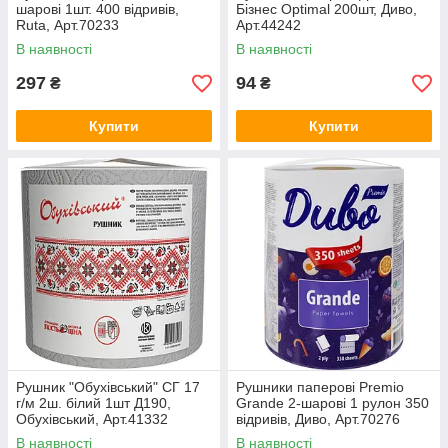
шарові 1шт. 400 відривів,
Бізнес Optimal 200шт, Диво,
Ruta, Арт.70233
Арт.44242
В наявності
В наявності
297
94
₴
₴
Купити
Купити
Рушник "Обухівський" СГ 17
Рушники паперові Premio
г/м 2ш. білий 1шт Д190,
Grande 2-шарові 1 рулон 350
Обухівський, Арт.41332
відривів, Диво, Арт.70276
В наявності
В наявності