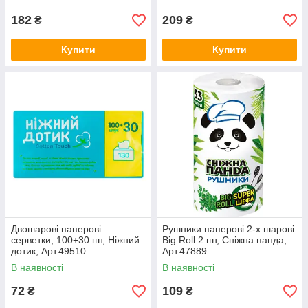
182
209
₴
₴
Купити
Купити
Двошарові паперові
Рушники паперові 2-х шарові
серветки, 100+30 шт, Ніжний
Big Roll 2 шт, Сніжна панда,
дотик, Арт.49510
Арт.47889
В наявності
В наявності
72
109
₴
₴