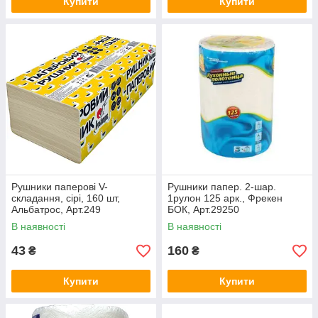
Купити
Купити
Рушники паперові V-
Рушники папер. 2-шар.
cкладання, сірі, 160 шт,
1рулон 125 арк., Фрекен
Альбатрос, Арт.249
БОК, Арт.29250
В наявності
В наявності
43
160
₴
₴
Купити
Купити